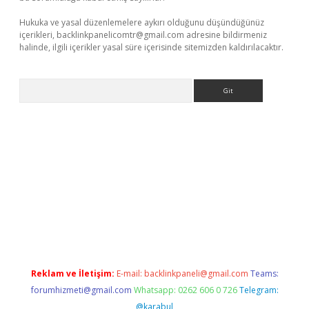
Hukuka ve yasal düzenlemelere aykırı olduğunu düşündüğünüz
içerikleri,
backlinkpanelicomtr@gmail.com
adresine bildirmeniz
halinde, ilgili içerikler yasal süre içerisinde sitemizden kaldırılacaktır.
Arama
betci
Reklam ve İletişim:
E-mail:
backlinkpaneli@gmail.com
Teams:
forumhizmeti@gmail.com
Whatsapp: 0262 606 0 726
Telegram:
@karabul