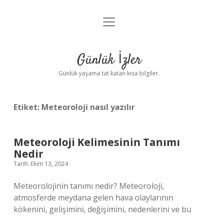
menüyü
Anasayfa
aç
Gizlilik Politikası
Günlük İzler
Yasal Uyarı
Günlük yaşama tat katan kısa bilgiler.
Hakkımızda
Etiket:
Meteoroloji nasıl yazılır
Meteoroloji Kelimesinin Tanımı
Nedir
Tarih: Ekim 13, 2024
Meteorolojinin tanımı nedir? Meteoroloji,
atmosferde meydana gelen hava olaylarının
kökenini, gelişimini, değişimini, nedenlerini ve bu