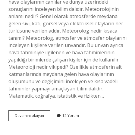
hava olaylarının canlılar ve dünya üzerindeki
sonuçlarını inceleyen bilim dalıdır. Meteorolojinin
anlamı nedir? Genel olarak atmosferde meydana
gelen sıvı, katı, görsel veya elektriksel olayların her
türlüsüne verilen addır. Meteorolog nedir kısaca
tanımı? Meteorolog, atmosfer ve atmosfer olaylarını
inceleyen kişilere verilen unvandır. Bu unvan ayrıca
hava tahminiyle ilgilenen ve hava tahminlerinin
yapıldığı birimlerde çalışan kişiler için de kullanılır.
Meteoroloji nedir vikipedi? Özellikle atmosferin alt
katmanlarında meydana gelen hava olaylarının
oluşumunu ve değişimini inceleyen ve kısa vadeli
tahminler yapmayı amaçlayan bilim dalıdır.
Matematik, coğrafya, istatistik ve fizikten…
Meteoroloji
Devamını okuyun
12 Yorum
Kelimesinin
Tanımı
Nedir