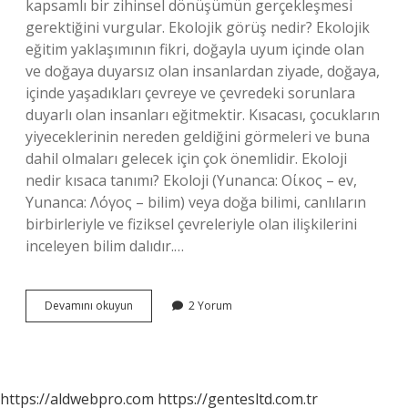
kapsamlı bir zihinsel dönüşümün gerçekleşmesi
gerektiğini vurgular. Ekolojik görüş nedir? Ekolojik
eğitim yaklaşımının fikri, doğayla uyum içinde olan
ve doğaya duyarsız olan insanlardan ziyade, doğaya,
içinde yaşadıkları çevreye ve çevredeki sorunlara
duyarlı olan insanları eğitmektir. Kısacası, çocukların
yiyeceklerinin nereden geldiğini görmeleri ve buna
dahil olmaları gelecek için çok önemlidir. Ekoloji
nedir kısaca tanımı? Ekoloji (Yunanca: Οίκος – ev,
Yunanca: Λόγος – bilim) veya doğa bilimi, canlıların
birbirleriyle ve fiziksel çevreleriyle olan ilişkilerini
inceleyen bilim dalıdır.…
Ekolojist
Devamını okuyun
2 Yorum
Düşünce
Nedir
https://aldwebpro.com
https://gentesltd.com.tr