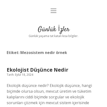
menüyü
Anasayfa
aç
Gizlilik Politikası
Günlük İzler
Yasal Uyarı
Günlük yaşama tat katan kısa bilgiler.
Hakkımızda
Etiket:
Mezosistem nedir örnek
Ekolojist Düşünce Nedir
Tarih: Eylül 18, 2024
Ekolojik düşünce nedir? Ekolojik düşünce, hangi
biçimde olursa olsun, mevcut üretim ve tüketim
kalıplarını ciddi biçimde sorgular ve ekolojik
sorunları çözmek için mevcut sistem içerisinde