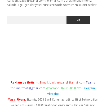
içerikleri,
backlinkpanelicomtr@gmail.com
adresine bildirmeniz
halinde, ilgili içerikler yasal süre içerisinde sitemizden kaldırılacaktır.
Arama
etci
Reklam ve İletişim:
E-mail:
backlinkpaneli@gmail.com
Teams:
forumhizmeti@gmail.com
Whatsapp: 0262 606 0 726
Telegram:
@karabul
Yasal Uyarı:
Sitemiz, 5651 Sayılı Kanun gereğince Bilgi Teknolojileri
ve İletişim Kurumu (BTK) tarafından onaylanmış bir Yer Sağlayıcı