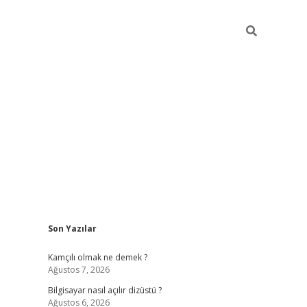
Sidebar
Son Yazılar
betci
Kamçılı olmak ne demek ?
Ağustos 7, 2026
Bilgisayar nasıl açılır dizüstü ?
Ağustos 6, 2026