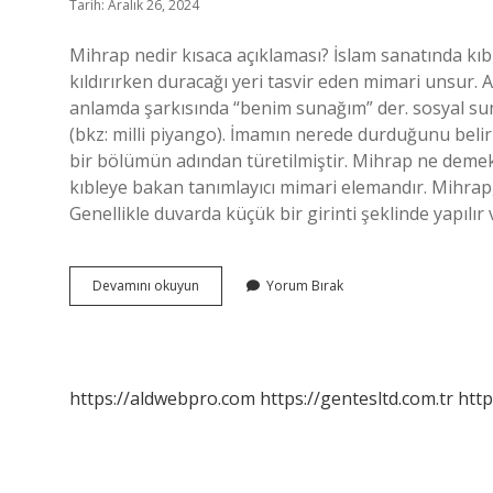
Tarih: Aralık 26, 2024
Mihrap nedir kısaca açıklaması? İslam sanatında kı
kıldırırken duracağı yeri tasvir eden mimari unsur
anlamda şarkısında “benim sunağım” der. sosyal sunakl
(bkz: milli piyango). İmamın nerede durduğunu belirl
bir bölümün adından türetilmiştir. Mihrap ne demek
kıbleye bakan tanımlayıcı mimari elemandır. Mihrap
Genellikle duvarda küçük bir girinti şeklinde yapılı
Mihrap
Devamını okuyun
Yorum Bırak
Neye
Denir
https://aldwebpro.com
https://gentesltd.com.tr
http