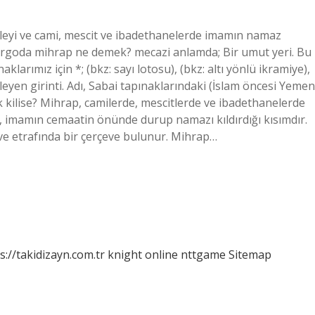
bleyi ve cami, mescit ve ibadethanelerde imamın namaz
. Argoda mihrap ne demek? mecazi anlamda; Bir umut yeri. Bu
arımız için *; (bkz: sayı lotosu), (bkz: altı yönlü ikramiye),
eyen girinti. Adı, Sabai tapınaklarındaki (İslam öncesi Yemen
 kilise? Mihrap, camilerde, mescitlerde ve ibadethanelerde
, imamın cemaatin önünde durup namazı kıldırdığı kısımdır.
r ve etrafında bir çerçeve bulunur. Mihrap…
s://takidizayn.com.tr
knight online
nttgame
Sitemap