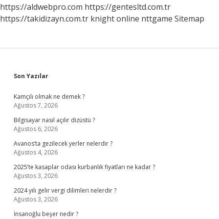
Demek
https://aldwebpro.com
https://gentesltd.com.tr
https://takidizayn.com.tr
knight online
nttgame
Sitemap
Sidebar
Son Yazılar
Kamçılı olmak ne demek ?
Ağustos 7, 2026
Bilgisayar nasıl açılır dizüstü ?
Ağustos 6, 2026
Avanos’ta gezilecek yerler nelerdir ?
Ağustos 4, 2026
2025’te kasaplar odası kurbanlık fiyatları ne kadar ?
Ağustos 3, 2026
2024 yılı gelir vergi dilimleri nelerdir ?
Ağustos 3, 2026
İnsanoğlu beşer nedir ?