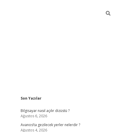
Sidebar
Son Yazılar
betci
Bilgisayar nasıl açılır dizüstü ?
Ağustos 6, 2026
Avanos’ta gezilecek yerler nelerdir ?
Ağustos 4, 2026