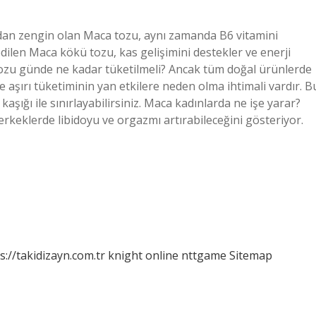
ndan zengin olan Maca tozu, aynı zamanda B6 vitamini
edilen Maca kökü tozu, kas gelişimini destekler ve enerji
 tozu günde ne kadar tüketilmeli? Ancak tüm doğal ürünlerde
 aşırı tüketiminin yan etkilere neden olma ihtimali vardır. B
aşığı ile sınırlayabilirsiniz. Maca kadınlarda ne işe yarar?
keklerde libidoyu ve orgazmı artırabileceğini gösteriyor.
s://takidizayn.com.tr
knight online
nttgame
Sitemap