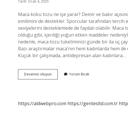
Tarih: Ocak 4, 2025
Maca kökü tozu ne işe yarar? Demir ve bakır açısı
emilimini de destekler. Sporcular tarafından tercih 
seviyelerini desteklemede de faydalı olabilir. Maca
olduğu gibi, içerdiği yoğun etken maddeler nedeniyle
nedenle, maca tozu tüketiminizi günde bir ila üç çay k
Bazı araştırmalar maca’nın hem kadınlarda hem de er
Küçük bir çalışmada, antidepresan alan kadınlara…
Maca
Devamını okuyun
Yorum Bırak
Kökü
Tozu
Nedir
Faydaları
https://aldwebpro.com
https://gentesltd.com.tr
http