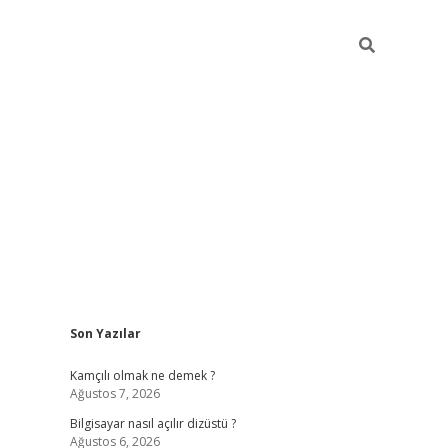
Sidebar
Son Yazılar
betci
Kamçılı olmak ne demek ?
Ağustos 7, 2026
Bilgisayar nasıl açılır dizüstü ?
Ağustos 6, 2026