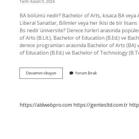
Tarih: Kasım 5, 2024
BA bölümü nedir? Bachelor of Arts, kısaca BA veya AB 
Liberal Sanatlar, Bilimler veya her ikisi de bir lisan
Bs nedir üniversite? Derece türleri arasında popüler
of Arts (B.Lit.), Bachelor of Education (B.Ed.) ve Ba
derece programları arasında Bachelor of Arts (BA) ve 
of Education (B.Ed.) ve Bachelor of Technology (B.T
Ba
Devamını okuyun
Yorum Bırak
Hangi
Üni
Bölümü
https://aldwebpro.com
https://gentesltd.com.tr
http