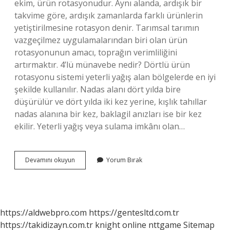
ekim, ürün rotasyonudur. Aynı alanda, ardışık bir
takvime göre, ardışık zamanlarda farklı ürünlerin
yetiştirilmesine rotasyon denir. Tarımsal tarımın
vazgeçilmez uygulamalarından biri olan ürün
rotasyonunun amacı, toprağın verimliliğini
artırmaktır. 4’lü münavebe nedir? Dörtlü ürün
rotasyonu sistemi yeterli yağış alan bölgelerde en iyi
şekilde kullanılır. Nadas alanı dört yılda bire
düşürülür ve dört yılda iki kez yerine, kışlık tahıllar
nadas alanına bir kez, baklagil anızları ise bir kez
ekilir. Yeterli yağış veya sulama imkânı olan…
Münavebe
Devamını okuyun
Yorum Bırak
Sistemi
Nedir
https://aldwebpro.com
https://gentesltd.com.tr
https://takidizayn.com.tr
knight online
nttgame
Sitemap