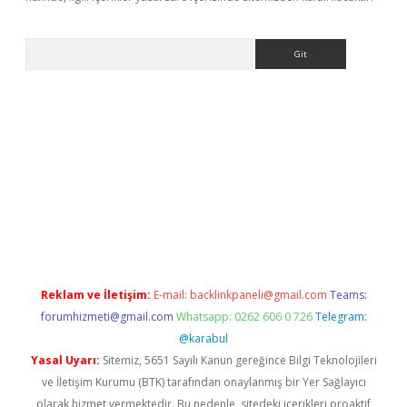
Arama
tci
Reklam ve İletişim:
E-mail:
backlinkpaneli@gmail.com
Teams:
forumhizmeti@gmail.com
Whatsapp: 0262 606 0 726
Telegram:
@karabul
Yasal Uyarı:
Sitemiz, 5651 Sayılı Kanun gereğince Bilgi Teknolojileri
ve İletişim Kurumu (BTK) tarafından onaylanmış bir Yer Sağlayıcı
olarak hizmet vermektedir. Bu nedenle, sitedeki içerikleri proaktif