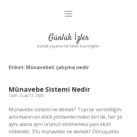
menüyü
Anasayfa
aç
Gizlilik Politikası
Günlük İzler
Yasal Uyarı
Günlük yaşama tat katan kısa bilgiler.
Hakkımızda
Etiket:
Münavebeli çalışma nedir
Münavebe Sistemi Nedir
Tarih: Ocak 13, 2025
Münavebe sistemi ne demek? Toprak verimliliğini
artırmanın en etkili yöntemlerinden biri de, her yıl
aynı alana aynı ürünün ekilmemesi yani ekim
nöbetidir. 3’lü münavebe ne demek? Dönüşümlü