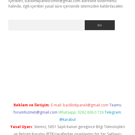
içerikleri,
backlinkpanelicomtr@gmail.com
adresine bildirmeniz
halinde, ilgili içerikler yasal süre içerisinde sitemizden kaldırılacaktır.
Arama
etci
Reklam ve İletişim:
E-mail:
backlinkpaneli@gmail.com
Teams:
forumhizmeti@gmail.com
Whatsapp: 0262 606 0 726
Telegram:
@karabul
Yasal Uyarı:
Sitemiz, 5651 Sayılı Kanun gereğince Bilgi Teknolojileri
ve İletişim Kurumu (BTK) tarafından onaylanmış bir Yer Sağlayıcı