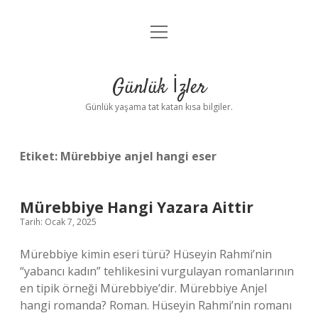
menüyü
Anasayfa
aç
Gizlilik Politikası
Günlük İzler
Yasal Uyarı
Günlük yaşama tat katan kısa bilgiler.
Hakkımızda
Etiket:
Mürebbiye anjel hangi eser
Mürebbiye Hangi Yazara Aittir
Tarih: Ocak 7, 2025
Mürebbiye kimin eseri türü? Hüseyin Rahmi’nin
“yabancı kadın” tehlikesini vurgulayan romanlarının
en tipik örneği Mürebbiye’dir. Mürebbiye Anjel
hangi romanda? Roman. Hüseyin Rahmi’nin romanı