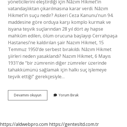
yöneticilerini eleştirdiği için Nâzım Hikmet’in
vatandaşlıktan çıkarılmasına karar verdi. Nâzım
Hikmet’in suçu nedir? Askeri Ceza Kanunu’nun 94.
maddesine göre orduya karşı komplo kurmak ve
isyana teşvik suçlarından 28 yıl dört ay hapse
mahkûm edilen, ölüm orucuna başlayıp Cerrahpaşa
Hastanesi’ne kaldırılan şair Nazım Hikmet, 15
Temmuz 1950’de serbest bırakıldı. Nâzım Hikmet
şiirleri neden yasaklandı? Nazım Hikmet, 6 Mayıs
1931’de “bir zümrenin diğer zümreler üzerinde
tahakkümünü sağlamak için halkı suç işlemeye
teşvik ettiği” gerekçesiyle…
Nazım
Devamını okuyun
Yorum Bırak
Hikmet
Neden
Sürgün
Edildi
https://aldwebpro.com
https://gentesltd.com.tr