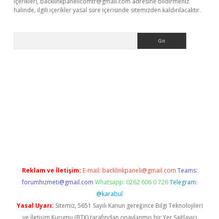
içerikleri,
backlinkpanelicomtr@gmail.com
adresine bildirmeniz
halinde, ilgili içerikler yasal süre içerisinde sitemizden kaldırılacaktır.
Arama
tci
Reklam ve İletişim:
E-mail:
backlinkpaneli@gmail.com
Teams:
forumhizmeti@gmail.com
Whatsapp: 0262 606 0 726
Telegram:
@karabul
Yasal Uyarı:
Sitemiz, 5651 Sayılı Kanun gereğince Bilgi Teknolojileri
ve İletişim Kurumu (BTK) tarafından onaylanmış bir Yer Sağlayıcı