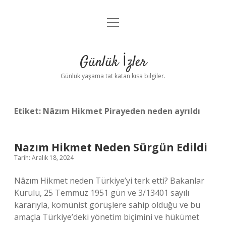
menüyü
Anasayfa
aç
Gizlilik Politikası
Günlük İzler
Yasal Uyarı
Günlük yaşama tat katan kısa bilgiler.
Hakkımızda
Etiket:
Nâzım Hikmet Pirayeden neden ayrıldı
Nazım Hikmet Neden Sürgün Edildi
Tarih: Aralık 18, 2024
Nâzım Hikmet neden Türkiye’yi terk etti? Bakanlar
Kurulu, 25 Temmuz 1951 gün ve 3/13401 sayılı
kararıyla, komünist görüşlere sahip olduğu ve bu
amaçla Türkiye’deki yönetim biçimini ve hükümet