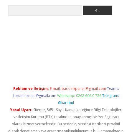
Arama
tci
Reklam ve İletişim:
E-mail:
backlinkpaneli@gmail.com
Teams:
forumhizmeti@gmail.com
Whatsapp: 0262 606 0 726
Telegram:
@karabul
Yasal Uyarı:
Sitemiz, 5651 Sayılı Kanun gereğince Bilgi Teknolojileri
ve İletişim Kurumu (BTK) tarafından onaylanmış bir Yer Sağlayıcı
olarak hizmet vermektedir. Bu nedenle, sitedeki içerikleri proaktif
olarak denetleme veya araştırma yükümlülüğümüz bulunmamaktadır.