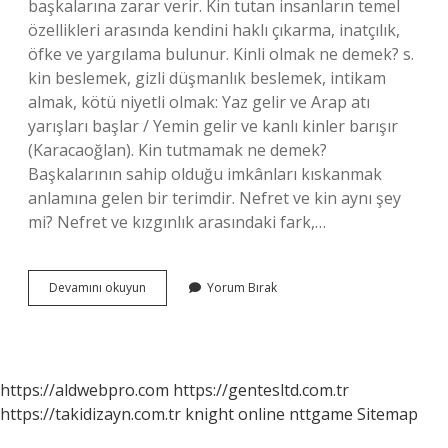
başkalarına zarar verir. Kin tutan insanların temel
özellikleri arasında kendini haklı çıkarma, inatçılık,
öfke ve yargılama bulunur. Kinli olmak ne demek? s.
kin beslemek, gizli düşmanlık beslemek, intikam
almak, kötü niyetli olmak: Yaz gelir ve Arap atı
yarışları başlar / Yemin gelir ve kanlı kinler barışır
(Karacaoğlan). Kin tutmamak ne demek?
Başkalarının sahip olduğu imkânları kıskanmak
anlamına gelen bir terimdir. Nefret ve kin aynı şey
mi? Nefret ve kızgınlık arasındaki fark,…
Kin
Devamını okuyun
Yorum Bırak
Gütmek
Ne
Demek
https://aldwebpro.com
https://gentesltd.com.tr
https://takidizayn.com.tr
knight online
nttgame
Sitemap