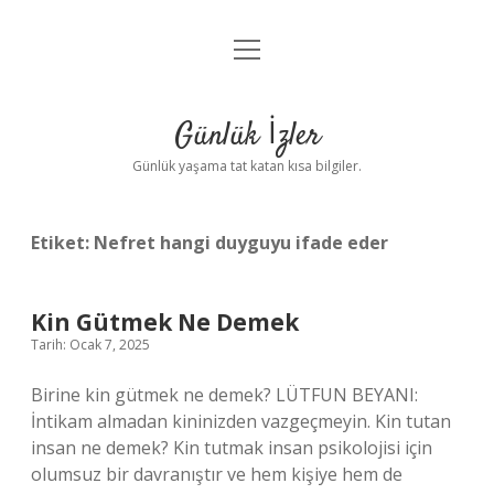
menüyü
Anasayfa
aç
Gizlilik Politikası
Günlük İzler
Yasal Uyarı
Günlük yaşama tat katan kısa bilgiler.
Hakkımızda
Etiket:
Nefret hangi duyguyu ifade eder
Kin Gütmek Ne Demek
Tarih: Ocak 7, 2025
Birine kin gütmek ne demek? LÜTFUN BEYANI:
İntikam almadan kininizden vazgeçmeyin. Kin tutan
insan ne demek? Kin tutmak insan psikolojisi için
olumsuz bir davranıştır ve hem kişiye hem de