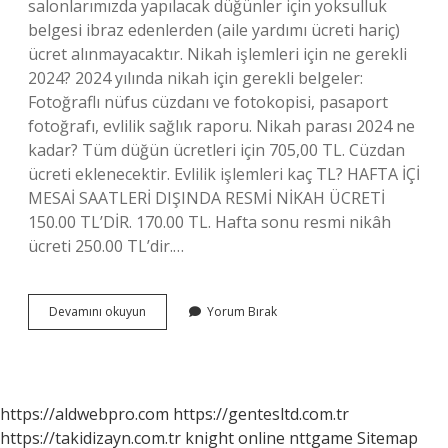
salonlarımızda yapılacak düğünler için yoksulluk
belgesi ibraz edenlerden (aile yardımı ücreti hariç)
ücret alınmayacaktır. Nikah işlemleri için ne gerekli
2024? 2024 yılında nikah için gerekli belgeler:
Fotoğraflı nüfus cüzdanı ve fotokopisi, pasaport
fotoğrafı, evlilik sağlık raporu. Nikah parası 2024 ne
kadar? Tüm düğün ücretleri için 705,00 TL. Cüzdan
ücreti eklenecektir. Evlilik işlemleri kaç TL? HAFTA İÇİ
MESAİ SAATLERİ DIŞINDA RESMİ NİKAH ÜCRETİ
150.00 TL’DİR. 170.00 TL. Hafta sonu resmi nikâh
ücreti 250.00 TL’dir.…
Nikah
Devamını okuyun
Yorum Bırak
Islemleri
Kac
Para
2024
https://aldwebpro.com
https://gentesltd.com.tr
https://takidizayn.com.tr
knight online
nttgame
Sitemap