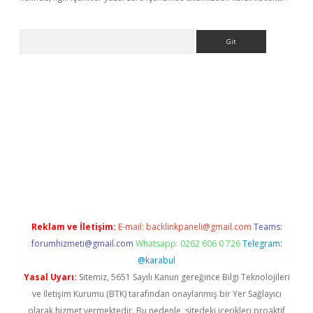
Arama
etci
Reklam ve İletişim:
E-mail:
backlinkpaneli@gmail.com
Teams:
forumhizmeti@gmail.com
Whatsapp: 0262 606 0 726
Telegram:
@karabul
Yasal Uyarı:
Sitemiz, 5651 Sayılı Kanun gereğince Bilgi Teknolojileri
ve İletişim Kurumu (BTK) tarafından onaylanmış bir Yer Sağlayıcı
olarak hizmet vermektedir. Bu nedenle, sitedeki içerikleri proaktif