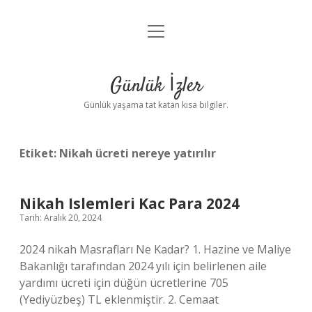
menüyü
Anasayfa
aç
Gizlilik Politikası
Günlük İzler
Yasal Uyarı
Günlük yaşama tat katan kısa bilgiler.
Hakkımızda
Etiket:
Nikah ücreti nereye yatırılır
Nikah Islemleri Kac Para 2024
Tarih: Aralık 20, 2024
2024 nikah Masrafları Ne Kadar? 1. Hazine ve Maliye
Bakanlığı tarafından 2024 yılı için belirlenen aile
yardımı ücreti için düğün ücretlerine 705
(Yediyüzbeş) TL eklenmiştir. 2. Cemaat