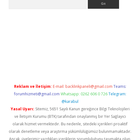
Arama
etci
Reklam ve İletişim:
E-mail:
backlinkpaneli@gmail.com
Teams:
forumhizmeti@gmail.com
Whatsapp: 0262 606 0 726
Telegram:
@karabul
Yasal Uyarı:
Sitemiz, 5651 Sayılı Kanun gereğince Bilgi Teknolojileri
ve İletişim Kurumu (BTK) tarafından onaylanmış bir Yer Sağlayıcı
olarak hizmet vermektedir. Bu nedenle, sitedeki içerikleri proaktif
olarak denetleme veya araştırma yükümlülüğümüz bulunmamaktadır.
Ancak, üyelerimiz yazdıkları içeriklerin sorumluluğunu taşımakta olup,