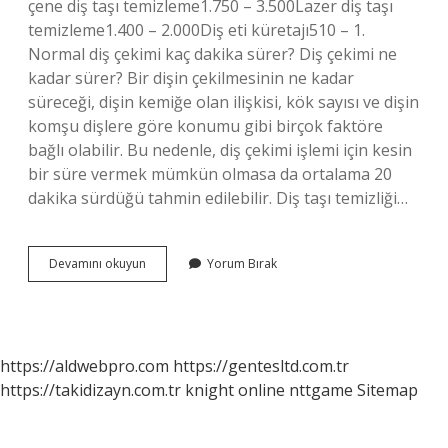
çene diş taşı temizleme1.750 – 3.500Lazer diş taşı
temizleme1.400 – 2.000Diş eti küretajı510 – 1.
Normal diş çekimi kaç dakika sürer? Diş çekimi ne
kadar sürer? Bir dişin çekilmesinin ne kadar
süreceği, dişin kemiğe olan ilişkisi, kök sayısı ve dişin
komşu dişlere göre konumu gibi birçok faktöre
bağlı olabilir. Bu nedenle, diş çekimi işlemi için kesin
bir süre vermek mümkün olmasa da ortalama 20
dakika sürdüğü tahmin edilebilir. Diş taşı temizliği…
Diş
Devamını okuyun
Yorum Bırak
Temizliği
Kaç
Saat
Sürüyor
https://aldwebpro.com
https://gentesltd.com.tr
https://takidizayn.com.tr
knight online
nttgame
Sitemap