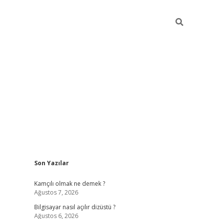
Sidebar
Son Yazılar
betci
Kamçılı olmak ne demek ?
Ağustos 7, 2026
Bilgisayar nasıl açılır dizüstü ?
Ağustos 6, 2026