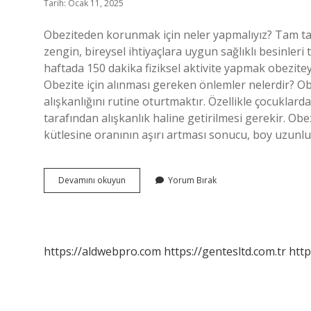
Tarih: Ocak 11, 2025
Obeziteden korunmak için neler yapmalıyız? Tam tahı
zengin, bireysel ihtiyaçlara uygun sağlıklı besinleri
haftada 150 dakika fiziksel aktivite yapmak obezitey
Obezite için alınması gereken önlemler nelerdir? O
alışkanlığını rutine oturtmaktır. Özellikle çocuklar
tarafından alışkanlık haline getirilmesi gerekir. Obez
kütlesine oranının aşırı artması sonucu, boy uzunlu
Obeziteden
Devamını okuyun
Yorum Bırak
Korunmak
Için
Neler
Yapmalıdır
https://aldwebpro.com
https://gentesltd.com.tr
http