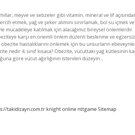
llar, meyve ve sebzeler gibi vitamin, mineral ve lif açısında
 tercih etmek, yağ ve şeker alımını sınırlamak, bol su içmek ve
le mücadeleye katılmak için alacağımız bireysel önlemlerdir.
beziteye karşı en önemli önlem düzenli beslenme ve egzersiz
da obezite hastalıklarını önlemek için bu unsurların ebeveynle
ite nedir 4. sınıf kısaca? Obezite, vücuttaki yağ kütlesinin ka
ğuna göre vücut ağırlığının istenilen düzeyin…
s://takidizayn.com.tr
knight online
nttgame
Sitemap