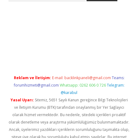
etci
Reklam ve İletişim:
E-mail:
backlinkpaneli@gmail.com
Teams:
forumhizmeti@gmail.com
Whatsapp: 0262 606 0 726
Telegram:
@karabul
Yasal Uyarı:
Sitemiz, 5651 Sayılı Kanun gereğince Bilgi Teknolojileri
ve İletişim Kurumu (BTK) tarafından onaylanmış bir Yer Sağlayıcı
olarak hizmet vermektedir. Bu nedenle, sitedeki içerikleri proaktif
olarak denetleme veya araştırma yükümlülüğümüz bulunmamaktadır.
Ancak, üyelerimiz yazdıkları içeriklerin sorumluluğunu taşımakta olup,
siteye üye olarak bu sorumluluğu kabul etmiş sayılırlar. Bu internet