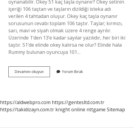
oynanabilir. Okey 51 kaç taşla oynanır? Okey setinin
içeriği 106 taştan ve taşların dizildiği isteka adı
verilen 4 tahtadan oluşur. Okey kaç taşla oynanır
sorusunun cevabı toplam 106 taştır. Taşlar; kırmızı,
sarı, mavi ve siyah olmak üzere 4 renge ayrılır.
Üzerinde 1’den 13’e kadar sayılar yazılıdır, her biri iki
taştır. 51’de elinde okey kalırsa ne olur? Elinde hala
Rummy bulunan oyuncuya 101…
51
Devamını okuyun
Yorum Bırak
Kağıt
Oyunu
Nasıl
Dağıtılır
https://aldwebpro.com
https://gentesltd.com.tr
https://takidizayn.com.tr
knight online
nttgame
Sitemap