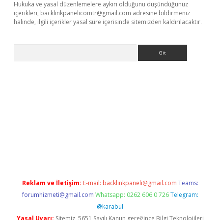
Hukuka ve yasal düzenlemelere aykırı olduğunu düşündüğünüz
içerikleri,
backlinkpanelicomtr@gmail.com
adresine bildirmeniz
halinde, ilgili içerikler yasal süre içerisinde sitemizden kaldırılacaktır.
Arama
tci
Reklam ve İletişim:
E-mail:
backlinkpaneli@gmail.com
Teams:
forumhizmeti@gmail.com
Whatsapp: 0262 606 0 726
Telegram:
@karabul
Yasal Uyarı:
Sitemiz, 5651 Sayılı Kanun gereğince Bilgi Teknolojileri