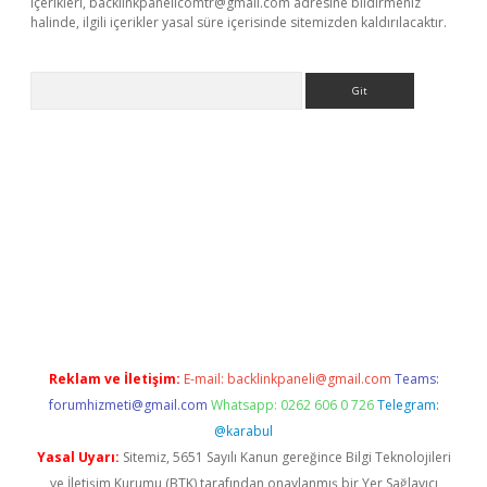
içerikleri,
backlinkpanelicomtr@gmail.com
adresine bildirmeniz
halinde, ilgili içerikler yasal süre içerisinde sitemizden kaldırılacaktır.
Arama
etci
Reklam ve İletişim:
E-mail:
backlinkpaneli@gmail.com
Teams:
forumhizmeti@gmail.com
Whatsapp: 0262 606 0 726
Telegram:
@karabul
Yasal Uyarı:
Sitemiz, 5651 Sayılı Kanun gereğince Bilgi Teknolojileri
ve İletişim Kurumu (BTK) tarafından onaylanmış bir Yer Sağlayıcı