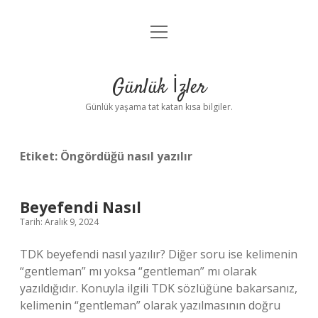
menüyü
Anasayfa
aç
Gizlilik Politikası
Günlük İzler
Yasal Uyarı
Günlük yaşama tat katan kısa bilgiler.
Hakkımızda
Etiket:
Öngördüğü nasıl yazılır
Beyefendi Nasıl
Tarih: Aralık 9, 2024
TDK beyefendi nasıl yazılır? Diğer soru ise kelimenin
“gentleman” mı yoksa “gentleman” mı olarak
yazıldığıdır. Konuyla ilgili TDK sözlüğüne bakarsanız,
kelimenin “gentleman” olarak yazılmasının doğru