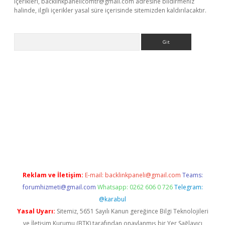
içerikleri,
backlinkpanelicomtr@gmail.com
adresine bildirmeniz
halinde, ilgili içerikler yasal süre içerisinde sitemizden kaldırılacaktır.
Arama
etci
Reklam ve İletişim:
E-mail:
backlinkpaneli@gmail.com
Teams:
forumhizmeti@gmail.com
Whatsapp: 0262 606 0 726
Telegram:
@karabul
Yasal Uyarı:
Sitemiz, 5651 Sayılı Kanun gereğince Bilgi Teknolojileri
ve İletişim Kurumu (BTK) tarafından onaylanmış bir Yer Sağlayıcı