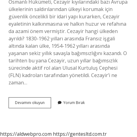
Osmanlı Hükümeti, Cezayir kıyılarındaki bazı Avrupa
ülkelerinin saldırılarından ülkeyi korumak için
güvenlik öncelikli bir idari yapı kurarken, Cezayir
eyaletinin kalkınmasına ve halkın huzur ve refahına
da azami önem vermiştir. Cezayir hangi ülkeden
ayrıldı? 1830-1962 yılları arasında Fransız işgali
altında kalan ülke, 1954-1962 yılları arasında
yaşanan sekiz yıllık savaşla bağımsızlığını kazandı. O
tarihten bu yana Cezayir, uzun yıllar bağımsızlık
sürecinde aktif rol alan Ulusal Kurtuluş Cephesi
(FLN) kadroları tarafından yönetildi. Cezayir’i ne
zaman…
Cezayir
Devamını okuyun
Yorum Bırak
Osmanlıdan
Nasıl
Ayrıldı
https://aldwebpro.com
https://gentesltd.com.tr