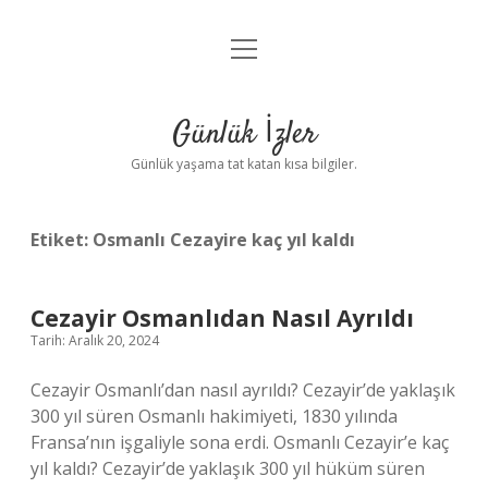
menüyü
Anasayfa
aç
Gizlilik Politikası
Günlük İzler
Yasal Uyarı
Günlük yaşama tat katan kısa bilgiler.
Hakkımızda
Etiket:
Osmanlı Cezayire kaç yıl kaldı
Cezayir Osmanlıdan Nasıl Ayrıldı
Tarih: Aralık 20, 2024
Cezayir Osmanlı’dan nasıl ayrıldı? Cezayir’de yaklaşık
300 yıl süren Osmanlı hakimiyeti, 1830 yılında
Fransa’nın işgaliyle sona erdi. Osmanlı Cezayir’e kaç
yıl kaldı? Cezayir’de yaklaşık 300 yıl hüküm süren