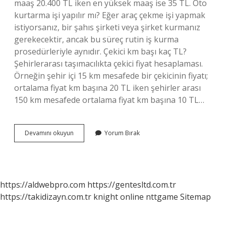
maaş 20.400 TL iken en yüksek maaş ise 35 TL. Oto
kurtarma işi yapılır mı? Eğer araç çekme işi yapmak
istiyorsanız, bir şahıs şirketi veya şirket kurmanız
gerekecektir, ancak bu süreç rutin iş kurma
prosedürleriyle aynıdır. Çekici km başı kaç TL?
Şehirlerarası taşımacılıkta çekici fiyat hesaplaması.
Örneğin şehir içi 15 km mesafede bir çekicinin fiyatı;
ortalama fiyat km başına 20 TL iken şehirler arası
150 km mesafede ortalama fiyat km başına 10 TL…
Oto
Devamını okuyun
Yorum Bırak
Kurtarıcı
Işinde
Para
Var
Mı
https://aldwebpro.com
https://gentesltd.com.tr
https://takidizayn.com.tr
knight online
nttgame
Sitemap