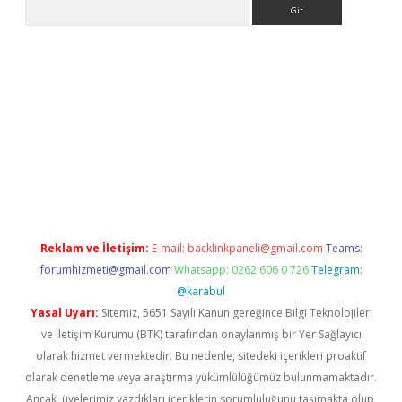
Arama
etci
Reklam ve İletişim:
E-mail:
backlinkpaneli@gmail.com
Teams:
forumhizmeti@gmail.com
Whatsapp: 0262 606 0 726
Telegram:
@karabul
Yasal Uyarı:
Sitemiz, 5651 Sayılı Kanun gereğince Bilgi Teknolojileri
ve İletişim Kurumu (BTK) tarafından onaylanmış bir Yer Sağlayıcı
olarak hizmet vermektedir. Bu nedenle, sitedeki içerikleri proaktif
olarak denetleme veya araştırma yükümlülüğümüz bulunmamaktadır.
Ancak, üyelerimiz yazdıkları içeriklerin sorumluluğunu taşımakta olup,