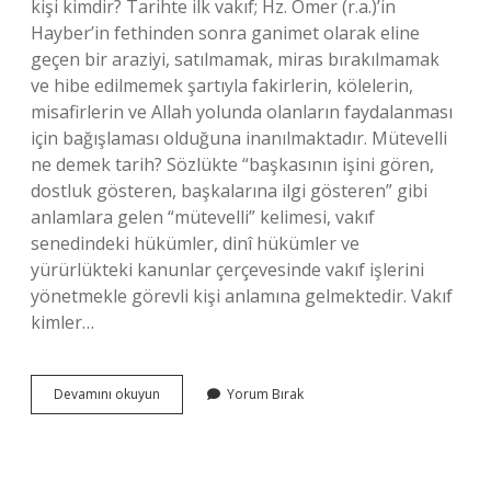
kişi kimdir? Tarihte ilk vakıf; Hz. Ömer (r.a.)’in
Hayber’in fethinden sonra ganimet olarak eline
geçen bir araziyi, satılmamak, miras bırakılmamak
ve hibe edilmemek şartıyla fakirlerin, kölelerin,
misafirlerin ve Allah yolunda olanların faydalanması
için bağışlaması olduğuna inanılmaktadır. Mütevelli
ne demek tarih? Sözlükte “başkasının işini gören,
dostluk gösteren, başkalarına ilgi gösteren” gibi
anlamlara gelen “mütevelli” kelimesi, vakıf
senedindeki hükümler, dinî hükümler ve
yürürlükteki kanunlar çerçevesinde vakıf işlerini
yönetmekle görevli kişi anlamına gelmektedir. Vakıf
kimler…
Vakıf
Devamını okuyun
Yorum Bırak
Kuran
Kişiye
Ne
Denir