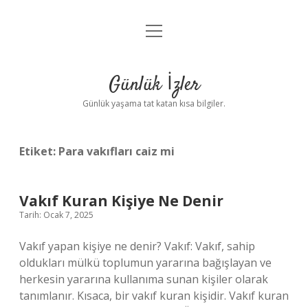
menüyü
Anasayfa
aç
Gizlilik Politikası
Günlük İzler
Yasal Uyarı
Günlük yaşama tat katan kısa bilgiler.
Hakkımızda
Etiket:
Para vakıfları caiz mi
Vakıf Kuran Kişiye Ne Denir
Tarih: Ocak 7, 2025
Vakıf yapan kişiye ne denir? Vakıf: Vakıf, sahip
oldukları mülkü toplumun yararına bağışlayan ve
herkesin yararına kullanıma sunan kişiler olarak
tanımlanır. Kısaca, bir vakıf kuran kişidir. Vakıf kuran