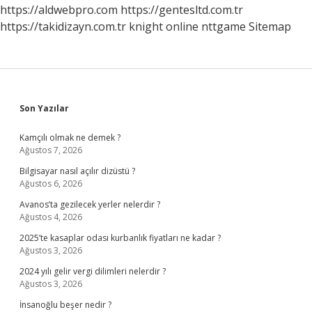
https://aldwebpro.com
https://gentesltd.com.tr
https://takidizayn.com.tr
knight online
nttgame
Sitemap
Sidebar
Son Yazılar
Kamçılı olmak ne demek ?
Ağustos 7, 2026
Bilgisayar nasıl açılır dizüstü ?
Ağustos 6, 2026
Avanos’ta gezilecek yerler nelerdir ?
Ağustos 4, 2026
2025’te kasaplar odası kurbanlık fiyatları ne kadar ?
Ağustos 3, 2026
2024 yılı gelir vergi dilimleri nelerdir ?
Ağustos 3, 2026
İnsanoğlu beşer nedir ?