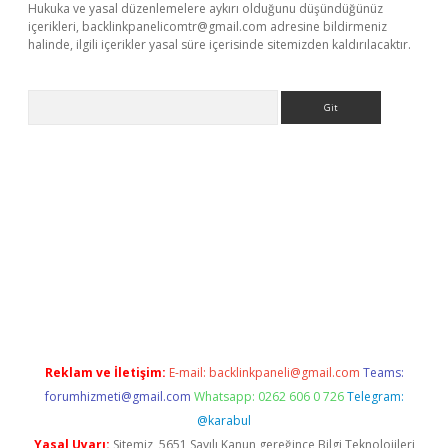
Hukuka ve yasal düzenlemelere aykırı olduğunu düşündüğünüz
içerikleri,
backlinkpanelicomtr@gmail.com
adresine bildirmeniz
halinde, ilgili içerikler yasal süre içerisinde sitemizden kaldırılacaktır.
Arama
etci
Reklam ve İletişim:
E-mail:
backlinkpaneli@gmail.com
Teams:
forumhizmeti@gmail.com
Whatsapp: 0262 606 0 726
Telegram:
@karabul
Yasal Uyarı:
Sitemiz, 5651 Sayılı Kanun gereğince Bilgi Teknolojileri