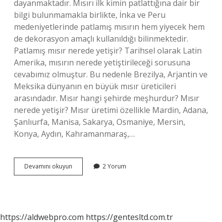
dayanmaktadır. Mısırı ilk kimin patlattığına dair bir
bilgi bulunmamakla birlikte, İnka ve Peru
medeniyetlerinde patlamış mısırın hem yiyecek hem
de dekorasyon amaçlı kullanıldığı bilinmektedir.
Patlamış mısır nerede yetişir? Tarihsel olarak Latin
Amerika, mısırın nerede yetiştirileceği sorusuna
cevabımız olmuştur. Bu nedenle Brezilya, Arjantin ve
Meksika dünyanın en büyük mısır üreticileri
arasındadır. Mısır hangi şehirde meşhurdur? Mısır
nerede yetişir? Mısır üretimi özellikle Mardin, Adana,
Şanlıurfa, Manisa, Sakarya, Osmaniye, Mersin,
Konya, Aydın, Kahramanmaraş,…
Patlamış
Devamını okuyun
2 Yorum
Mısır
Hangi
Yörenin
https://aldwebpro.com
https://gentesltd.com.tr