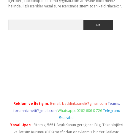
içerikleri,
backlinkpanelicomtr@gmail.com
adresine bildirmeniz
halinde, ilgili içerikler yasal süre içerisinde sitemizden kaldırılacaktır.
Arama
etci
Reklam ve İletişim:
E-mail:
backlinkpaneli@gmail.com
Teams:
forumhizmeti@gmail.com
Whatsapp: 0262 606 0 726
Telegram:
@karabul
Yasal Uyarı:
Sitemiz, 5651 Sayılı Kanun gereğince Bilgi Teknolojileri
ve İletişim Kurumu (BTK) tarafından onaylanmış bir Yer Sağlayıcı