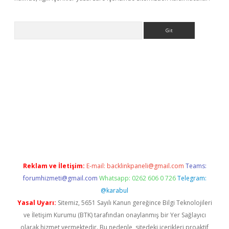
Arama
betci
Reklam ve İletişim:
E-mail:
backlinkpaneli@gmail.com
Teams:
forumhizmeti@gmail.com
Whatsapp: 0262 606 0 726
Telegram:
@karabul
Yasal Uyarı:
Sitemiz, 5651 Sayılı Kanun gereğince Bilgi Teknolojileri
ve İletişim Kurumu (BTK) tarafından onaylanmış bir Yer Sağlayıcı
olarak hizmet vermektedir. Bu nedenle, sitedeki içerikleri proaktif