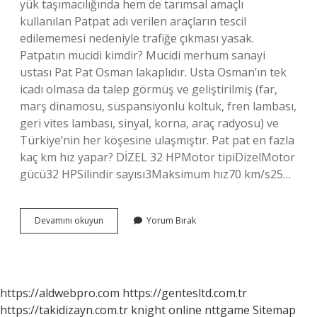
yük taşımacılığında hem de tarımsal amaçlı
kullanılan Patpat adı verilen araçların tescil
edilememesi nedeniyle trafiğe çıkması yasak.
Patpatın mucidi kimdir? Mucidi merhum sanayi
ustası Pat Pat Osman lakaplıdır. Usta Osman’ın tek
icadı olmasa da talep görmüş ve geliştirilmiş (far,
marş dinamosu, süspansiyonlu koltuk, fren lambası,
geri vites lambası, sinyal, korna, araç radyosu) ve
Türkiye’nin her köşesine ulaşmıştır. Pat pat en fazla
kaç km hız yapar? DİZEL 32 HPMotor tipiDizelMotor
gücü32 HPSilindir sayısı3Maksimum hız70 km/s25…
Pat
Devamını okuyun
Yorum Bırak
Pat
Neden
Yasak
https://aldwebpro.com
https://gentesltd.com.tr
https://takidizayn.com.tr
knight online
nttgame
Sitemap