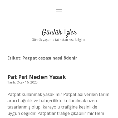
menüyü
Anasayfa
aç
Gizlilik Politikası
Günlük İzler
Yasal Uyarı
Günlük yaşama tat katan kısa bilgiler.
Hakkımızda
Etiket:
Patpat cezası nasıl ödenir
Pat Pat Neden Yasak
Tarih: Ocak 16, 2025
Patpat kullanmak yasak mı? Patpat adı verilen tarım
aracı bağcılık ve bahçecilikte kullanılmak üzere
tasarlanmış olup, karayolu trafiğine kesinlikle
uygun değildir. Patpatlar trafiğe çıkabilir mi? Hem