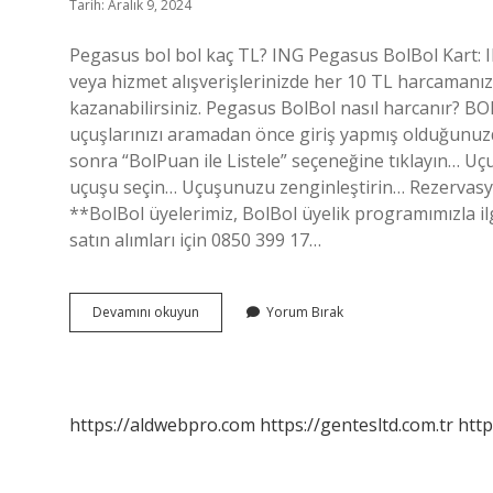
Tarih: Aralık 9, 2024
Pegasus bol bol kaç TL? ING Pegasus BolBol Kart: I
veya hizmet alışverişlerinizde her 10 TL harcaman
kazanabilirsiniz. Pegasus BolBol nasıl harcanır? B
uçuşlarınızı aramadan önce giriş yapmış olduğunuz
sonra “BolPuan ile Listele” seçeneğine tıklayın… U
uçuşu seçin… Uçuşunuzu zenginleştirin… Rezervas
**BolBol üyelerimiz, BolBol üyelik programımızla ilgi
satın alımları için 0850 399 17…
Bolbol
Devamını okuyun
Yorum Bırak
Ücretli
Mi
https://aldwebpro.com
https://gentesltd.com.tr
http