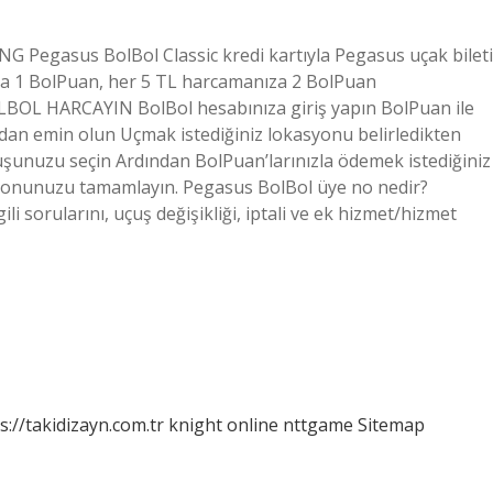
NG Pegasus BolBol Classic kredi kartıyla Pegasus uçak bileti
ıza 1 BolPuan, her 5 TL harcamanıza 2 BolPuan
OLBOL HARCAYIN BolBol hesabınıza giriş yapın BolPuan ile
dan emin olun Uçmak istediğiniz lokasyonu belirledikten
çuşunuzu seçin Ardından BolPuan’larınızla ödemek istediğiniz
yonunuzu tamamlayın. Pegasus BolBol üye no nedir?
li sorularını, uçuş değişikliği, iptali ve ek hizmet/hizmet
s://takidizayn.com.tr
knight online
nttgame
Sitemap