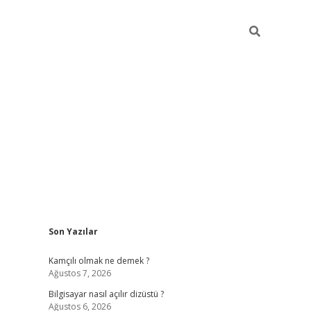
Sidebar
Son Yazılar
betci
Kamçılı olmak ne demek ?
Ağustos 7, 2026
Bilgisayar nasıl açılır dizüstü ?
Ağustos 6, 2026