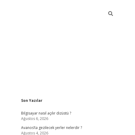
Sidebar
Son Yazılar
betci
Bilgisayar nasıl açılır dizüstü ?
Ağustos 6, 2026
Avanos’ta gezilecek yerler nelerdir ?
Ağustos 4, 2026