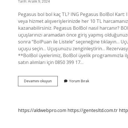
Tarih: Aralık 9, 2024
Pegasus bol bol kaç TL? ING Pegasus BolBol Kart: I
veya hizmet alışverişlerinizde her 10 TL harcaman
kazanabilirsiniz. Pegasus BolBol nasıl harcanır? B
uçuşlarınızı aramadan önce giriş yapmış olduğunuz
sonra “BolPuan ile Listele” seçeneğine tıklayın… U
uçuşu seçin… Uçuşunuzu zenginleştirin… Rezervas
**BolBol üyelerimiz, BolBol üyelik programımızla ilgi
satın alımları için 0850 399 17…
Bolbol
Devamını okuyun
Yorum Bırak
Ücretli
Mi
https://aldwebpro.com
https://gentesltd.com.tr
http