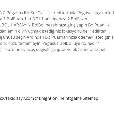
NG Pegasus BolBol Classic kredi kartıyla Pegasus uçak bileti
ıza 1 BolPuan, her 5 TL harcamanıza 2 BolPuan
OLBOL HARCAYIN BolBol hesabınıza giriş yapın BolPuan ile
dan emin olun Uçmak istediğiniz lokasyonu belirledikten
çuşunuzu seçin Ardından BolPuan’larınızla ödemek istediğiniz
yonunuzu tamamlayın. Pegasus BolBol üye no nedir?
li sorularını, uçuş değişikliği, iptali ve ek hizmet/hizmet
s://takidizayn.com.tr
knight online
nttgame
Sitemap