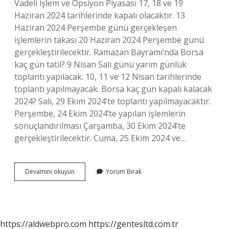
Vadeli İşlem ve Opsiyon Piyasası 17, 18 ve 19
Haziran 2024 tarihlerinde kapalı olacaktır. 13
Haziran 2024 Perşembe günü gerçekleşen
işlemlerin takası 20 Haziran 2024 Perşembe günü
gerçekleştirilecektir. Ramazan Bayramı’nda Borsa
kaç gün tatil? 9 Nisan Salı günü yarım günlük
toplantı yapılacak. 10, 11 ve 12 Nisan tarihlerinde
toplantı yapılmayacak. Borsa kaç gün kapalı kalacak
2024? Salı, 29 Ekim 2024’te toplantı yapılmayacaktır.
Perşembe, 24 Ekim 2024’te yapılan işlemlerin
sonuçlandırılması Çarşamba, 30 Ekim 2024’te
gerçekleştirilecektir. Cuma, 25 Ekim 2024 ve…
Borsa
Devamını okuyun
Yorum Bırak
Ramazan
Bayramında
Kaç
Gün
Kapalı
https://aldwebpro.com
https://gentesltd.com.tr
2024