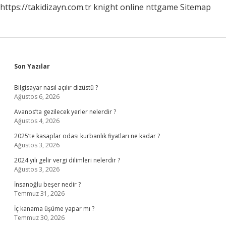
https://takidizayn.com.tr
knight online
nttgame
Sitemap
Sidebar
Son Yazılar
Bilgisayar nasıl açılır dizüstü ?
Ağustos 6, 2026
Avanos’ta gezilecek yerler nelerdir ?
Ağustos 4, 2026
2025’te kasaplar odası kurbanlık fiyatları ne kadar ?
Ağustos 3, 2026
2024 yılı gelir vergi dilimleri nelerdir ?
Ağustos 3, 2026
İnsanoğlu beşer nedir ?
Temmuz 31, 2026
İç kanama üşüme yapar mı ?
Temmuz 30, 2026