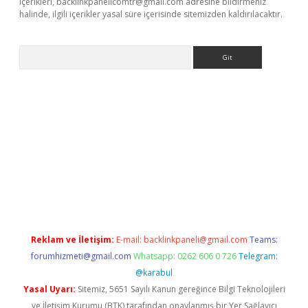
içerikleri,
backlinkpanelicomtr@gmail.com
adresine bildirmeniz
halinde, ilgili içerikler yasal süre içerisinde sitemizden kaldırılacaktır.
Arama
etci
Reklam ve İletişim:
E-mail:
backlinkpaneli@gmail.com
Teams:
forumhizmeti@gmail.com
Whatsapp: 0262 606 0 726
Telegram:
@karabul
Yasal Uyarı:
Sitemiz, 5651 Sayılı Kanun gereğince Bilgi Teknolojileri
ve İletişim Kurumu (BTK) tarafından onaylanmış bir Yer Sağlayıcı