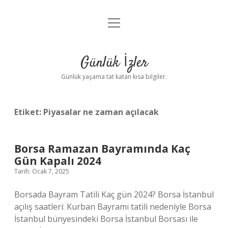
menüyü
Anasayfa
aç
Gizlilik Politikası
Günlük İzler
Yasal Uyarı
Günlük yaşama tat katan kısa bilgiler.
Hakkımızda
Etiket:
Piyasalar ne zaman açılacak
Borsa Ramazan Bayramında Kaç
Gün Kapalı 2024
Tarih: Ocak 7, 2025
Borsada Bayram Tatili Kaç gün 2024? Borsa İstanbul
açılış saatleri: Kurban Bayramı tatili nedeniyle Borsa
İstanbul bünyesindeki Borsa İstanbul Borsası ile