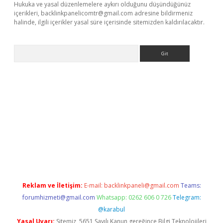
Hukuka ve yasal düzenlemelere aykırı olduğunu düşündüğünüz
içerikleri,
backlinkpanelicomtr@gmail.com
adresine bildirmeniz
halinde, ilgili içerikler yasal süre içerisinde sitemizden kaldırılacaktır.
Arama
etci
Reklam ve İletişim:
E-mail:
backlinkpaneli@gmail.com
Teams:
forumhizmeti@gmail.com
Whatsapp: 0262 606 0 726
Telegram:
@karabul
Yasal Uyarı:
Sitemiz, 5651 Sayılı Kanun gereğince Bilgi Teknolojileri