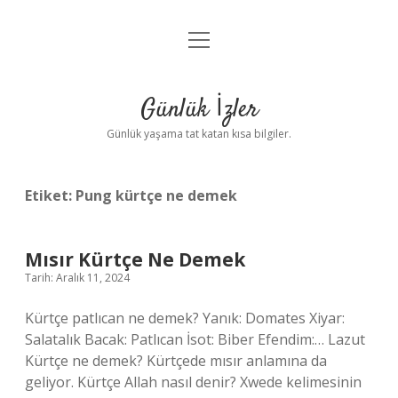
menüyü
Anasayfa
aç
Gizlilik Politikası
Günlük İzler
Yasal Uyarı
Günlük yaşama tat katan kısa bilgiler.
Hakkımızda
Etiket:
Pung kürtçe ne demek
Mısır Kürtçe Ne Demek
Tarih: Aralık 11, 2024
Kürtçe patlıcan ne demek? ️Yanık: Domates Xiyar:
Salatalık Bacak: Patlıcan İsot: Biber Efendim:… Lazut
Kürtçe ne demek? Kürtçede mısır anlamına da
geliyor. Kürtçe Allah nasıl denir? Xwede kelimesinin