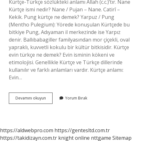
Kürtçe-Türkçe sözlükteki anlamı Allah (c.c.)’tır. Nane
Kürtçe ismi nedir? Nane / Pujan – Nane. Catirî –
Kekik. Pung kürtçe ne demek? Yarpuz / Pung
(Mentho Pulegium): Yörede konuşulan Kürtçede bu
bitkiye Pung, Adıyaman il merkezinde ise Yarpız
denir. Ballıbabagiller familyasından mor çiçekli, oval
yapraklı, kuvvetli kokulu bir kültür bitkisidir. Kürtçe
evin türkçe ne demek? Evin isminin kökeni ve
etimolojisi. Genellikle Kürtçe ve Türkçe dillerinde
kullanılır ve farklı anlamları vardır. Kürtçe anlamı:
Evin…
Mısır
Devamını okuyun
Yorum Bırak
Kürtçe
Ne
Demek
https://aldwebpro.com
https://gentesltd.com.tr
https://takidizayn.com.tr
knight online
nttgame
Sitemap