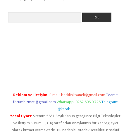
Arama
etci
Reklam ve İletişim:
E-mail:
backlinkpaneli@gmail.com
Teams:
forumhizmeti@gmail.com
Whatsapp: 0262 606 0 726
Telegram:
@karabul
Yasal Uyarı:
Sitemiz, 5651 Sayılı Kanun gereğince Bilgi Teknolojileri
ve İletişim Kurumu (BTK) tarafından onaylanmış bir Yer Sağlayıcı
olarak hizmet vermektedir. Bu nedenle, sitedeki içerikleri proaktif