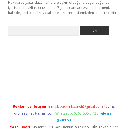
Hukuka ve yasal düzenlemelere aykırı olduğunu düşündüğünüz
içerikleri,
backlinkpanelicomtr@gmail.com
adresine bildirmeniz
halinde, ilgili içerikler yasal süre içerisinde sitemizden kaldırılacaktır.
Arama
etci
Reklam ve İletişim:
E-mail:
backlinkpaneli@gmail.com
Teams:
forumhizmeti@gmail.com
Whatsapp: 0262 606 0 726
Telegram:
@karabul
Yasal Uyarı:
Sitemiz, 5651 Sayılı Kanun gereğince Bilgi Teknolojileri