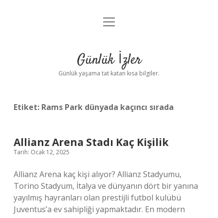
menüyü
Anasayfa
aç
Gizlilik Politikası
Günlük İzler
Yasal Uyarı
Günlük yaşama tat katan kısa bilgiler.
Hakkımızda
Etiket:
Rams Park dünyada kaçıncı sırada
Allianz Arena Stadı Kaç Kişilik
Tarih: Ocak 12, 2025
Allianz Arena kaç kişi alıyor? Allianz Stadyumu,
Torino Stadyum, İtalya ve dünyanın dört bir yanına
yayılmış hayranları olan prestijli futbol kulübü
Juventus’a ev sahipliği yapmaktadır. En modern