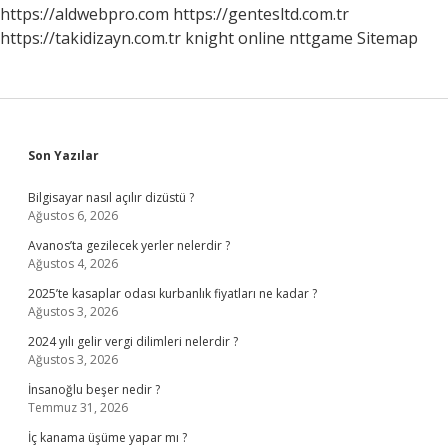
https://aldwebpro.com
https://gentesltd.com.tr
https://takidizayn.com.tr
knight online
nttgame
Sitemap
Sidebar
Son Yazılar
Bilgisayar nasıl açılır dizüstü ?
Ağustos 6, 2026
Avanos’ta gezilecek yerler nelerdir ?
Ağustos 4, 2026
2025’te kasaplar odası kurbanlık fiyatları ne kadar ?
Ağustos 3, 2026
2024 yılı gelir vergi dilimleri nelerdir ?
Ağustos 3, 2026
İnsanoğlu beşer nedir ?
Temmuz 31, 2026
İç kanama üşüme yapar mı ?