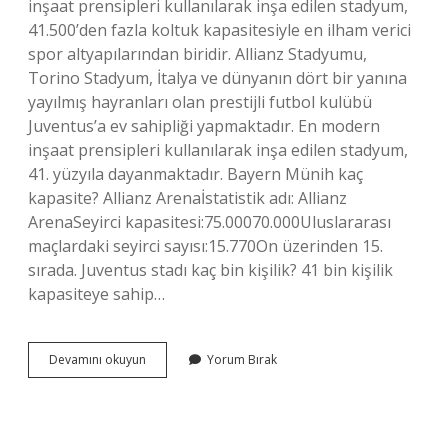
inşaat prensipleri kullanılarak inşa edilen stadyum,
41.500’den fazla koltuk kapasitesiyle en ilham verici
spor altyapılarından biridir. Allianz Stadyumu,
Torino Stadyum, İtalya ve dünyanın dört bir yanına
yayılmış hayranları olan prestijli futbol kulübü
Juventus’a ev sahipliği yapmaktadır. En modern
inşaat prensipleri kullanılarak inşa edilen stadyum,
41. yüzyıla dayanmaktadır. Bayern Münih kaç
kapasite? Allianz Arenaİstatistik adı: Allianz
ArenaSeyirci kapasitesi:75.00070.000Uluslararası
maçlardaki seyirci sayısı:15.770On üzerinden 15.
sırada. Juventus stadı kaç bin kişilik? 41 bin kişilik
kapasiteye sahip…
Allianz
Devamını okuyun
Yorum Bırak
Arena
Stadı
Kaç
Kişilik