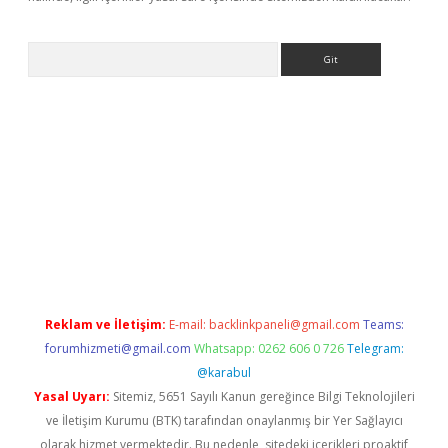
Arama
etci
Reklam ve İletişim:
E-mail:
backlinkpaneli@gmail.com
Teams:
forumhizmeti@gmail.com
Whatsapp: 0262 606 0 726
Telegram:
@karabul
Yasal Uyarı:
Sitemiz, 5651 Sayılı Kanun gereğince Bilgi Teknolojileri
ve İletişim Kurumu (BTK) tarafından onaylanmış bir Yer Sağlayıcı
olarak hizmet vermektedir. Bu nedenle, sitedeki içerikleri proaktif