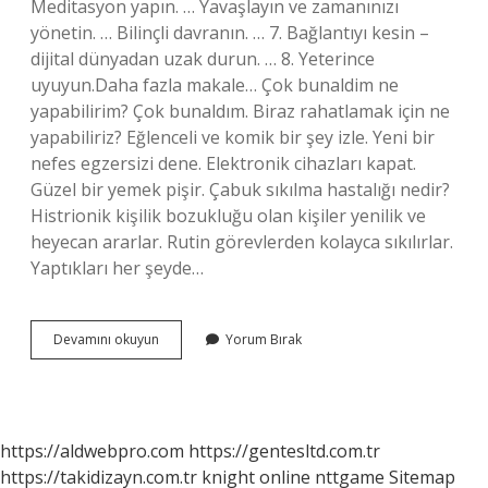
Meditasyon yapın. … Yavaşlayın ve zamanınızı
yönetin. … Bilinçli davranın. … 7. Bağlantıyı kesin –
dijital dünyadan uzak durun. … 8. Yeterince
uyuyun.Daha fazla makale… Çok bunaldim ne
yapabilirim? Çok bunaldım. Biraz rahatlamak için ne
yapabiliriz? Eğlenceli ve komik bir şey izle. Yeni bir
nefes egzersizi dene. Elektronik cihazları kapat.
Güzel bir yemek pişir. Çabuk sıkılma hastalığı nedir?
Histrionik kişilik bozukluğu olan kişiler yenilik ve
heyecan ararlar. Rutin görevlerden kolayca sıkılırlar.
Yaptıkları her şeyde…
Çok
Devamını okuyun
Yorum Bırak
Bunaldım
Da
Ne
Yapmam
Lazım
https://aldwebpro.com
https://gentesltd.com.tr
https://takidizayn.com.tr
knight online
nttgame
Sitemap