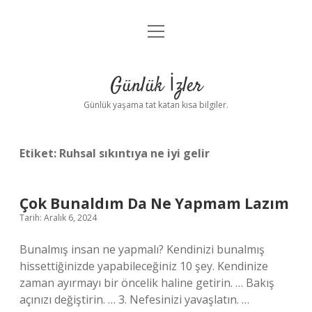
menüyü
Anasayfa
aç
Gizlilik Politikası
Günlük İzler
Yasal Uyarı
Günlük yaşama tat katan kısa bilgiler.
Hakkımızda
Etiket:
Ruhsal sıkıntıya ne iyi gelir
Çok Bunaldım Da Ne Yapmam Lazım
Tarih: Aralık 6, 2024
Bunalmış insan ne yapmalı? Kendinizi bunalmış
hissettiğinizde yapabileceğiniz 10 şey. Kendinize
zaman ayırmayı bir öncelik haline getirin. … Bakış
açınızı değiştirin. … 3. Nefesinizi yavaşlatın. …