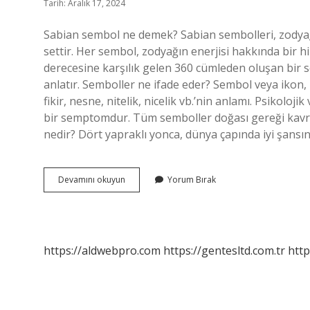
Tarih: Aralık 17, 2024
Sabian sembol ne demek? Sabian sembolleri, zodyağ
settir. Her sembol, zodyağın enerjisi hakkında bir 
derecesine karşılık gelen 360 cümleden oluşan bir s
anlatır. Semboller ne ifade eder? Sembol veya ikon,
fikir, nesne, nitelik, nicelik vb.’nin anlamı. Psikolo
bir semptomdur. Tüm semboller doğası gereği kavram
nedir? Dört yapraklı yonca, dünya çapında iyi şans
Sabian
Devamını okuyun
Yorum Bırak
Sembolleri
Neyi
Ifade
Eder
https://aldwebpro.com
https://gentesltd.com.tr
http