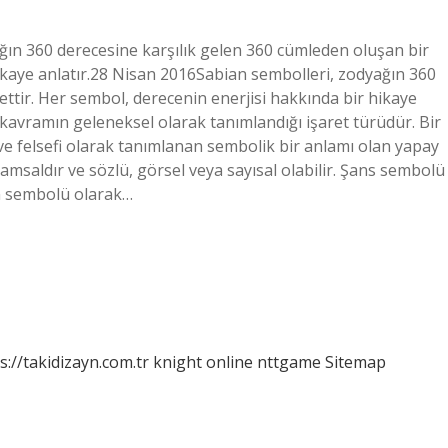
ın 360 derecesine karşılık gelen 360 cümleden oluşan bir
hikaye anlatır.28 Nisan 2016Sabian sembolleri, zodyağın 360
ettir. Her sembol, derecenin enerjisi hakkında bir hikaye
 kavramın geleneksel olarak tanımlandığı işaret türüdür. Bir
jik ve felsefi olarak tanımlanan sembolik bir anlamı olan yapay
saldır ve sözlü, görsel veya sayısal olabilir. Şans sembolü
ın sembolü olarak…
s://takidizayn.com.tr
knight online
nttgame
Sitemap