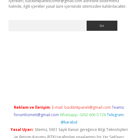
içerikleri,
backlinkpanelicomtr@gmail.com
adresine bildirmeniz
halinde, ilgili içerikler yasal süre içerisinde sitemizden kaldırılacaktır.
Arama
etci
Reklam ve İletişim:
E-mail:
backlinkpaneli@gmail.com
Teams:
forumhizmeti@gmail.com
Whatsapp: 0262 606 0 726
Telegram:
@karabul
Yasal Uyarı:
Sitemiz, 5651 Sayılı Kanun gereğince Bilgi Teknolojileri
ve İletişim Kurumu (BTK) tarafından onaylanmış bir Yer Sağlayıcı