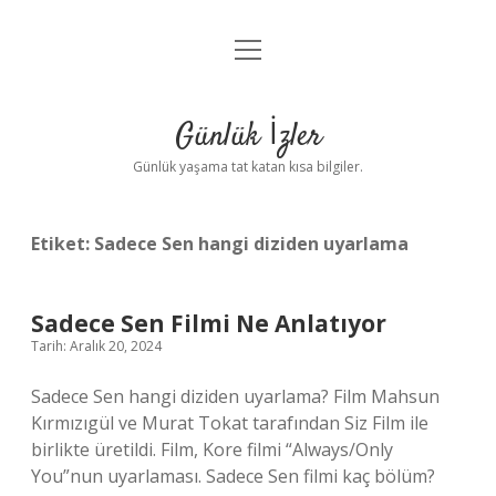
menüyü
Anasayfa
aç
Gizlilik Politikası
Günlük İzler
Yasal Uyarı
Günlük yaşama tat katan kısa bilgiler.
Hakkımızda
Etiket:
Sadece Sen hangi diziden uyarlama
Sadece Sen Filmi Ne Anlatıyor
Tarih: Aralık 20, 2024
Sadece Sen hangi diziden uyarlama? Film Mahsun
Kırmızıgül ve Murat Tokat tarafından Siz Film ile
birlikte üretildi. Film, Kore filmi “Always/Only
You”nun uyarlaması. Sadece Sen filmi kaç bölüm?