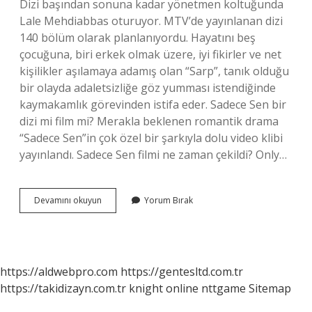
Dizi başından sonuna kadar yönetmen koltuğunda
Lale Mehdiabbas oturuyor. MTV’de yayınlanan dizi
140 bölüm olarak planlanıyordu. Hayatını beş
çocuğuna, biri erkek olmak üzere, iyi fikirler ve net
kişilikler aşılamaya adamış olan “Sarp”, tanık olduğu
bir olayda adaletsizliğe göz yumması istendiğinde
kaymakamlık görevinden istifa eder. Sadece Sen bir
dizi mi film mi? Merakla beklenen romantik drama
“Sadece Sen”in çok özel bir şarkıyla dolu video klibi
yayınlandı. Sadece Sen filmi ne zaman çekildi? Only…
Sadece
Devamını okuyun
Yorum Bırak
Sen
Filmi
Ne
Anlatıyor
https://aldwebpro.com
https://gentesltd.com.tr
https://takidizayn.com.tr
knight online
nttgame
Sitemap