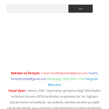
Arama
ci
Reklam ve İletişim:
E-mail:
backlinkpaneli@gmail.com
Teams:
forumhizmeti@gmail.com
Whatsapp: 0262 606 0 726
Telegram:
@karabul
Yasal Uyarı:
Sitemiz, 5651 Sayılı Kanun gereğince Bilgi Teknolojileri
ve İletişim Kurumu (BTK) tarafından onaylanmış bir Yer Sağlayıcı
olarak hizmet vermektedir. Bu nedenle, sitedeki içerikleri proaktif
olarak denetleme veya araştırma yükümlülüğümüz bulunmamaktadır.