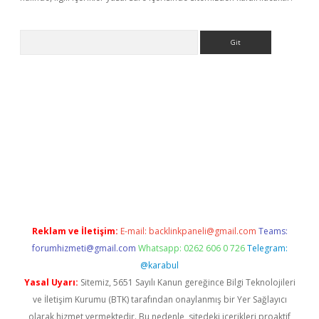
Arama
etci
Reklam ve İletişim:
E-mail:
backlinkpaneli@gmail.com
Teams:
forumhizmeti@gmail.com
Whatsapp: 0262 606 0 726
Telegram:
@karabul
Yasal Uyarı:
Sitemiz, 5651 Sayılı Kanun gereğince Bilgi Teknolojileri
ve İletişim Kurumu (BTK) tarafından onaylanmış bir Yer Sağlayıcı
olarak hizmet vermektedir. Bu nedenle, sitedeki içerikleri proaktif