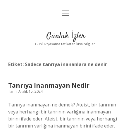
menüyü
Anasayfa
aç
Gizlilik Politikası
Günlük İzler
Yasal Uyarı
Günlük yaşama tat katan kısa bilgiler.
Hakkımızda
Etiket:
Sadece tanrıya inananlara ne denir
Tanrıya Inanmayan Nedir
Tarih: Aralık 15, 2024
Tanrıya inanmayan ne demek? Ateist, bir tanrının
veya herhangi bir tanrının varlığına inanmayan
birini ifade eder. Ateist, bir tanrının veya herhangi
bir tanrının varlığına inanmayan birini ifade eder.