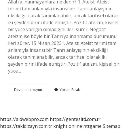
Allah’a inanmayanlara ne denir? 1. Ateist: Ateist
terimi tam anlamıyla insansı bir Tanrı anlayışının
eksikliği olarak tanımlanabilir, ancak tarihsel olarak
iki şeyden birini ifade etmiştir. Pozitif ateizm, kişisel
bir yüce varlığın olmadığını ileri sürer. Negatif
ateizm ise böyle bir Tanrı’ya inanmama durumunu
ileri sürer. 15 Nisan 20231. Ateist: Ateist terimi tam
anlamıyla insansı bir Tanrı anlayışının eksikliği
olarak tanımlanabilir, ancak tarihsel olarak iki
şeyden birini ifade etmiştir. Pozitif ateizm, kişisel bir
yüce…
Tanrıya
Devamını okuyun
Yorum Bırak
Inanmayan
Nedir
https://aldwebpro.com
https://gentesltd.com.tr
https://takidizayn.com.tr
knight online
nttgame
Sitemap