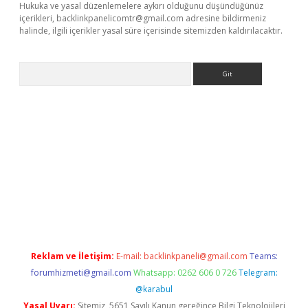
Hukuka ve yasal düzenlemelere aykırı olduğunu düşündüğünüz
içerikleri,
backlinkpanelicomtr@gmail.com
adresine bildirmeniz
halinde, ilgili içerikler yasal süre içerisinde sitemizden kaldırılacaktır.
Arama
etci
Reklam ve İletişim:
E-mail:
backlinkpaneli@gmail.com
Teams:
forumhizmeti@gmail.com
Whatsapp: 0262 606 0 726
Telegram:
@karabul
Yasal Uyarı:
Sitemiz, 5651 Sayılı Kanun gereğince Bilgi Teknolojileri