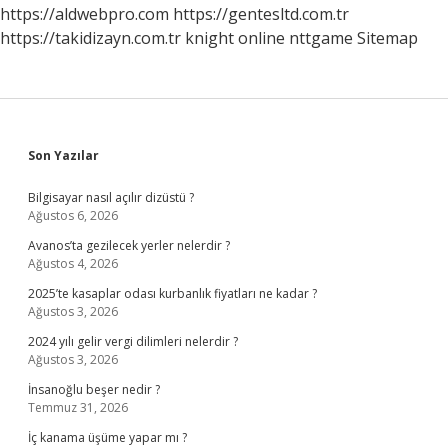
https://aldwebpro.com
https://gentesltd.com.tr
https://takidizayn.com.tr
knight online
nttgame
Sitemap
Sidebar
Son Yazılar
Bilgisayar nasıl açılır dizüstü ?
Ağustos 6, 2026
Avanos’ta gezilecek yerler nelerdir ?
Ağustos 4, 2026
2025’te kasaplar odası kurbanlık fiyatları ne kadar ?
Ağustos 3, 2026
2024 yılı gelir vergi dilimleri nelerdir ?
Ağustos 3, 2026
İnsanoğlu beşer nedir ?
Temmuz 31, 2026
İç kanama üşüme yapar mı ?