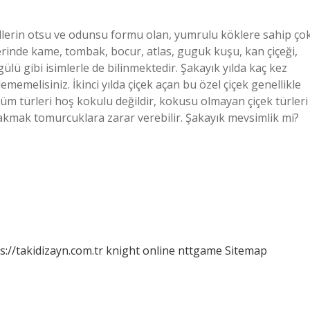
gillerin otsu ve odunsu formu olan, yumrulu köklere sahip ço
gelerinde kame, tombak, bocur, atlas, guguk kuşu, kan çiçeği,
ülü gibi isimlerle de bilinmektedir. Şakayık yılda kaç kez
lememelisiniz. İkinci yılda çiçek açan bu özel çiçek genellikle
tüm türleri hoş kokulu değildir, kokusu olmayan çiçek türleri
akmak tomurcuklara zarar verebilir. Şakayık mevsimlik mi?
s://takidizayn.com.tr
knight online
nttgame
Sitemap