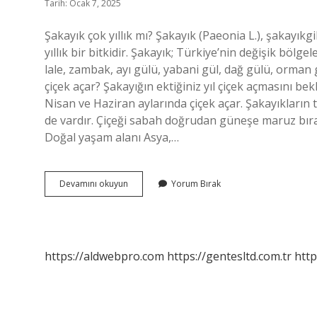
Tarih: Ocak 7, 2025
Şakayık çok yıllık mı? Şakayık (Paeonia L.), şakayık
yıllık bir bitkidir. Şakayık; Türkiye’nin değişik böl
lale, zambak, ayı gülü, yabani gül, dağ gülü, orman g
çiçek açar? Şakayığın ektiğiniz yıl çiçek açmasını bek
Nisan ve Haziran aylarında çiçek açar. Şakayıkların 
de vardır. Çiçeği sabah doğrudan güneşe maruz bır
Doğal yaşam alanı Asya,…
Şakayık
Devamını okuyun
Yorum Bırak
Ömrü
Ne
Kadardır
https://aldwebpro.com
https://gentesltd.com.tr
http