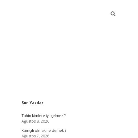
Sidebar
Son Yazılar
betci
Tahin kimlere iyi gelmez ?
Ağustos 8, 2026
Kamçılı olmak ne demek ?
Ağustos 7, 2026