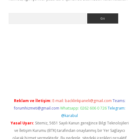
Arama
etci
Reklam ve İletişim:
E-mail:
backlinkpaneli@gmail.com
Teams:
forumhizmeti@gmail.com
Whatsapp: 0262 606 0 726
Telegram:
@karabul
Yasal Uyarı:
Sitemiz, 5651 Sayılı Kanun gereğince Bilgi Teknolojileri
ve İletişim Kurumu (BTK) tarafından onaylanmış bir Yer Sağlayıcı
olarak hizmet vermektedir. Bu nedenle, sitedeki içerikleri proaktif