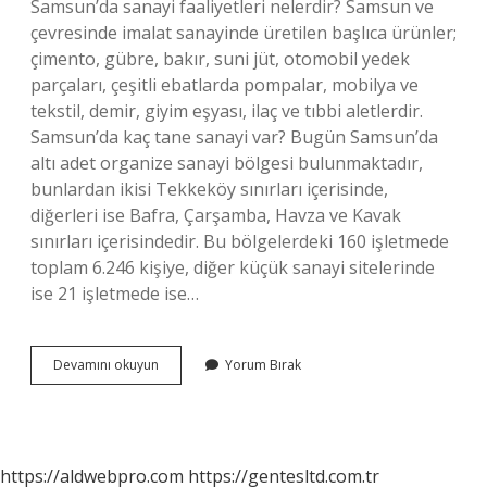
Samsun’da sanayi faaliyetleri nelerdir? Samsun ve
çevresinde imalat sanayinde üretilen başlıca ürünler;
çimento, gübre, bakır, suni jüt, otomobil yedek
parçaları, çeşitli ebatlarda pompalar, mobilya ve
tekstil, demir, giyim eşyası, ilaç ve tıbbi aletlerdir.
Samsun’da kaç tane sanayi var? Bugün Samsun’da
altı adet organize sanayi bölgesi bulunmaktadır,
bunlardan ikisi Tekkeköy sınırları içerisinde,
diğerleri ise Bafra, Çarşamba, Havza ve Kavak
sınırları içerisindedir. Bu bölgelerdeki 160 işletmede
toplam 6.246 kişiye, diğer küçük sanayi sitelerinde
ise 21 işletmede ise…
Samsun
Devamını okuyun
Yorum Bırak
Sanayi
Gelişmiş
Mi
https://aldwebpro.com
https://gentesltd.com.tr