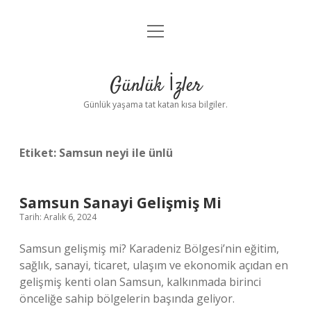
menüyü
Anasayfa
aç
Gizlilik Politikası
Günlük İzler
Yasal Uyarı
Günlük yaşama tat katan kısa bilgiler.
Hakkımızda
Etiket:
Samsun neyi ile ünlü
Samsun Sanayi Gelişmiş Mi
Tarih: Aralık 6, 2024
Samsun gelişmiş mi? Karadeniz Bölgesi’nin eğitim,
sağlık, sanayi, ticaret, ulaşım ve ekonomik açıdan en
gelişmiş kenti olan Samsun, kalkınmada birinci
önceliğe sahip bölgelerin başında geliyor.