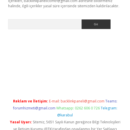
içerikleri,
backlinkpanelicomtr@gmail.com
adresine bildirmeniz
halinde, ilgili içerikler yasal süre içerisinde sitemizden kaldırılacaktır.
Arama
tci
Reklam ve İletişim:
E-mail:
backlinkpaneli@gmail.com
Teams:
forumhizmeti@gmail.com
Whatsapp: 0262 606 0 726
Telegram:
@karabul
Yasal Uyarı:
Sitemiz, 5651 Sayılı Kanun gereğince Bilgi Teknolojileri
ve İletişim Kurumu (BTK) tarafından onaylanmış bir Yer Sağlayıcı