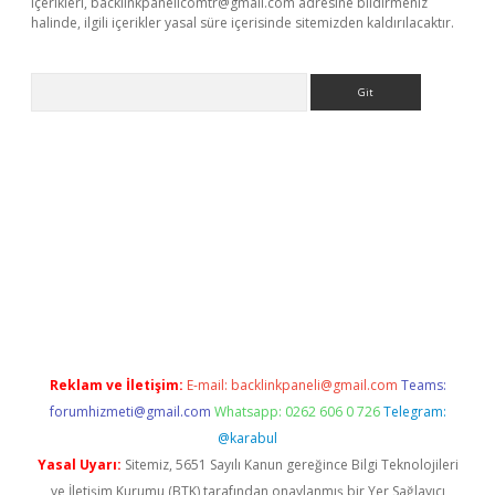
içerikleri,
backlinkpanelicomtr@gmail.com
adresine bildirmeniz
halinde, ilgili içerikler yasal süre içerisinde sitemizden kaldırılacaktır.
Arama
etci
Reklam ve İletişim:
E-mail:
backlinkpaneli@gmail.com
Teams:
forumhizmeti@gmail.com
Whatsapp: 0262 606 0 726
Telegram:
@karabul
Yasal Uyarı:
Sitemiz, 5651 Sayılı Kanun gereğince Bilgi Teknolojileri
ve İletişim Kurumu (BTK) tarafından onaylanmış bir Yer Sağlayıcı