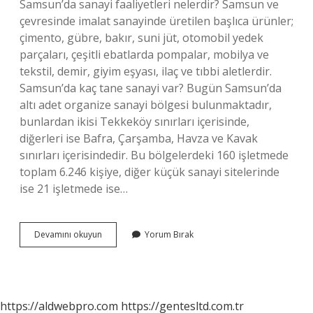
Samsun’da sanayi faaliyetleri nelerdir? Samsun ve
çevresinde imalat sanayinde üretilen başlıca ürünler;
çimento, gübre, bakır, suni jüt, otomobil yedek
parçaları, çeşitli ebatlarda pompalar, mobilya ve
tekstil, demir, giyim eşyası, ilaç ve tıbbi aletlerdir.
Samsun’da kaç tane sanayi var? Bugün Samsun’da
altı adet organize sanayi bölgesi bulunmaktadır,
bunlardan ikisi Tekkeköy sınırları içerisinde,
diğerleri ise Bafra, Çarşamba, Havza ve Kavak
sınırları içerisindedir. Bu bölgelerdeki 160 işletmede
toplam 6.246 kişiye, diğer küçük sanayi sitelerinde
ise 21 işletmede ise…
Samsun
Devamını okuyun
Yorum Bırak
Sanayi
Gelişmiş
Mi
https://aldwebpro.com
https://gentesltd.com.tr