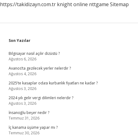
https://takidizayn.com.tr
knight online
nttgame
Sitemap
Sidebar
Son Yazılar
Bilgisayar nasıl açılır dizüstü ?
Ağustos 6, 2026
Avanos’ta gezilecek yerler nelerdir ?
Ağustos 4, 2026
2025’te kasaplar odası kurbanlık fiyatları ne kadar ?
Ağustos 3, 2026
2024 yılı gelir vergi dilimleri nelerdir ?
Ağustos 3, 2026
İnsanoğlu beşer nedir ?
Temmuz 31, 2026
İç kanama üşüme yapar mı ?
Temmuz 30, 2026