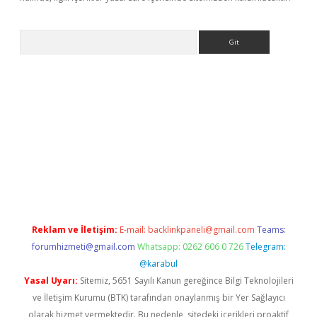
Arama
etci
Reklam ve İletişim:
E-mail:
backlinkpaneli@gmail.com
Teams:
forumhizmeti@gmail.com
Whatsapp: 0262 606 0 726
Telegram:
@karabul
Yasal Uyarı:
Sitemiz, 5651 Sayılı Kanun gereğince Bilgi Teknolojileri
ve İletişim Kurumu (BTK) tarafından onaylanmış bir Yer Sağlayıcı
olarak hizmet vermektedir. Bu nedenle, sitedeki içerikleri proaktif