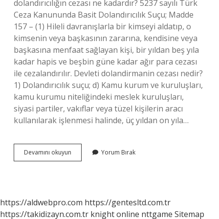
dolandırıcılığın cezası ne kadardır? 5237 sayılı Türk
Ceza Kanununda Basit Dolandırıcılık Suçu; Madde
157 – (1) Hileli davranışlarla bir kimseyi aldatıp, o
kimsenin veya başkasının zararına, kendisine veya
başkasına menfaat sağlayan kişi, bir yıldan beş yıla
kadar hapis ve beşbin güne kadar ağır para cezası
ile cezalandırılır. Devleti dolandirmanin cezası nedir?
1) Dolandırıcılık suçu; d) Kamu kurum ve kuruluşları,
kamu kurumu niteliğindeki meslek kuruluşları,
siyasi partiler, vakıflar veya tüzel kişilerin aracı
kullanılarak işlenmesi halinde, üç yıldan on yıla…
Dolandırıcılıkla
Devamını okuyun
Yorum Bırak
Suçlanıyorum
Ne
Yapmalıyım
https://aldwebpro.com
https://gentesltd.com.tr
https://takidizayn.com.tr
knight online
nttgame
Sitemap