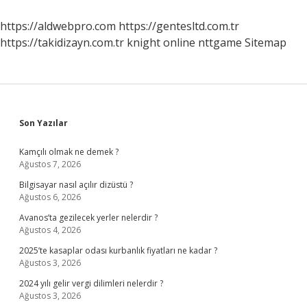
Ne
Zaman
https://aldwebpro.com
https://gentesltd.com.tr
Atılır
https://takidizayn.com.tr
knight online
nttgame
Sitemap
Sidebar
Son Yazılar
Kamçılı olmak ne demek ?
Ağustos 7, 2026
Bilgisayar nasıl açılır dizüstü ?
Ağustos 6, 2026
Avanos’ta gezilecek yerler nelerdir ?
Ağustos 4, 2026
2025’te kasaplar odası kurbanlık fiyatları ne kadar ?
Ağustos 3, 2026
2024 yılı gelir vergi dilimleri nelerdir ?
Ağustos 3, 2026