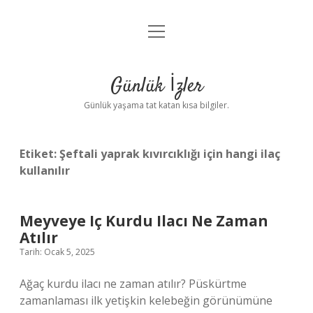
menüyü
Anasayfa
aç
Gizlilik Politikası
Günlük İzler
Yasal Uyarı
Günlük yaşama tat katan kısa bilgiler.
Hakkımızda
Etiket:
Şeftali yaprak kıvırcıklığı için hangi ilaç
kullanılır
Meyveye Iç Kurdu Ilacı Ne Zaman
Atılır
Tarih: Ocak 5, 2025
Ağaç kurdu ilacı ne zaman atılır? Püskürtme
zamanlaması ilk yetişkin kelebeğin görünümüne