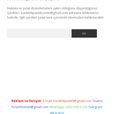
Hukuka ve yasal düzenlemelere aykırı olduğunu düşündüğünüz
içerikleri,
backlinkpanelicomtr@gmail.com
adresine bildirmeniz
halinde, ilgili içerikler yasal süre içerisinde sitemizden kaldırılacaktır.
Arama
etci
Reklam ve İletişim:
E-mail:
backlinkpaneli@gmail.com
Teams:
forumhizmeti@gmail.com
Whatsapp: 0262 606 0 726
Telegram:
@karabul