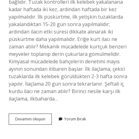
bağlıdır. Tuzak kontrolleri ilk kelebek yakalanana
kadar haftada iki kez, ardından haftada bir kez
yapılmalıdır. İlk püskürtme, ilk yetişkin tuzaklarda
yakalandıktan 15-20 gün sonra yapılmalıdır;
ardından ilacın etki süresi dikkate alınarak iki
püskürtme daha yapılmalıdır. Eriğe kurt ilacı ne
zaman atılır? Mekanik mücadelede kurtçuk benzeri
meyveler toplanıp derin çukurlara gömülmelidir.
Kimyasal mücadelede bahçelerin denetimi mayıs
ayının sonundan itibaren başlar. İlk ilaçlama, çekici
tuzaklarda ilk kelebek görüldükten 2-3 hafta sonra
yapılır. İlaçlama 20 gün sonra tekrarlanır. Şeftali iç
kurdu ilacı ne zaman atılır? Birinci nesile karşı ilk
ilaçlama, ilkbaharda…
Meyveye
Devamını okuyun
Yorum Bırak
Iç
Kurdu
Ilacı