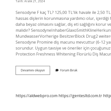
Tarih: Aralık 21, 2024
Sensodyne F kaç TL? 125,00 TL’lik havale ile 2,50 T
hassas dişlerin korunmasına yardımcı olur, içerdiği fl
daha beyaz olmasını sağlar, diş eti sağlığını korur 
malıdır? SensodyneInhaberGlaxoSmithKlineHerku
MundwasserVorherige BesitzerBlock Drug2 weitere 
Sensodyne Promine diş macunu mevcuttur (6-12 yaş)
sorundur. Uygun tavsiye ve öneriler için çocuğunuz
Protection Freshness Whitening Florürlü Diş Mac
Sensodyne
Devamını okuyun
Yorum Bırak
F
Ne
Kadar
https://aldwebpro.com
https://gentesltd.com.tr
http