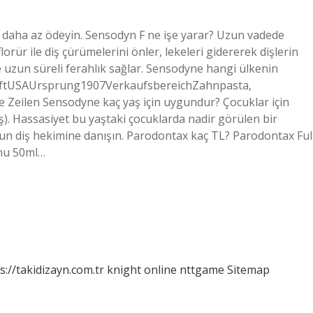
L daha az ödeyin. Sensodyn F ne işe yarar? Uzun vadede
orür ile diş çürümelerini önler, lekeleri gidererek dişlerin
ve uzun süreli ferahlık sağlar. Sensodyne hangi ülkenin
nftUSAUrsprung1907VerkaufsbereichZahnpasta,
Zeilen Sensodyne kaç yaş için uygundur? Çocuklar için
. Hassasiyet bu yaştaki çocuklarda nadir görülen bir
un diş hekimine danışın. Parodontax kaç TL? Parodontax Ful
unu 50ml…
s://takidizayn.com.tr
knight online
nttgame
Sitemap