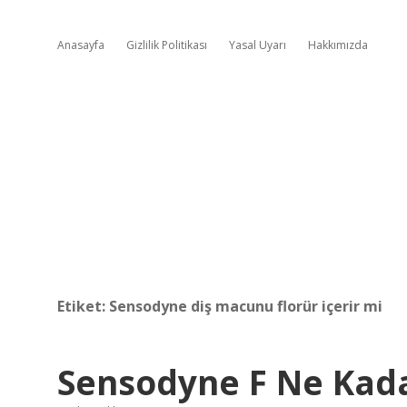
Anasayfa
Gizlilik Politikası
Yasal Uyarı
Hakkımızda
Etiket:
Sensodyne diş macunu florür içerir mi
Sensodyne F Ne Kad