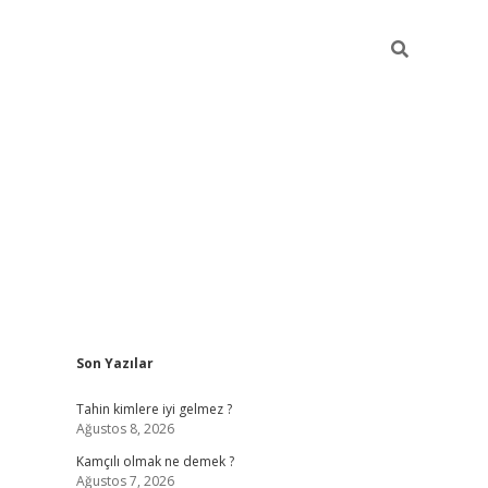
Sidebar
Son Yazılar
betci
Tahin kimlere iyi gelmez ?
Ağustos 8, 2026
Kamçılı olmak ne demek ?
Ağustos 7, 2026