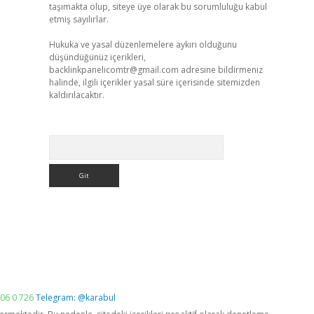
taşımakta olup, siteye üye olarak bu sorumluluğu kabul
etmiş sayılırlar.
Hukuka ve yasal düzenlemelere aykırı olduğunu
düşündüğünüz içerikleri,
backlinkpanelicomtr@gmail.com
adresine bildirmeniz
halinde, ilgili içerikler yasal süre içerisinde sitemizden
kaldırılacaktır.
Arama
06 0 726
Telegram: @karabul