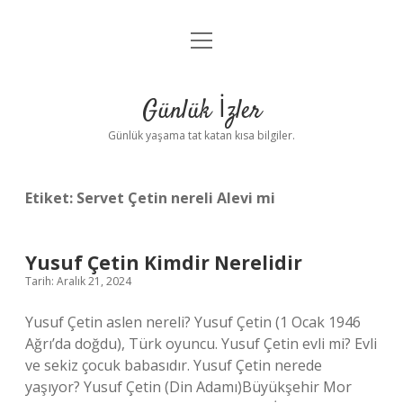
menüyü
Anasayfa
aç
Gizlilik Politikası
Günlük İzler
Yasal Uyarı
Günlük yaşama tat katan kısa bilgiler.
Hakkımızda
Etiket:
Servet Çetin nereli Alevi mi
Yusuf Çetin Kimdir Nerelidir
Tarih: Aralık 21, 2024
Yusuf Çetin aslen nereli? Yusuf Çetin (1 Ocak 1946
Ağrı’da doğdu), Türk oyuncu. Yusuf Çetin evli mi? Evli
ve sekiz çocuk babasıdır. Yusuf Çetin nerede
yaşıyor? Yusuf Çetin (Din Adamı)Büyükşehir Mor