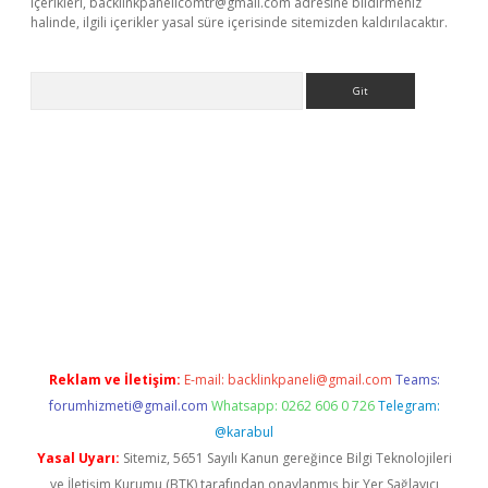
içerikleri,
backlinkpanelicomtr@gmail.com
adresine bildirmeniz
halinde, ilgili içerikler yasal süre içerisinde sitemizden kaldırılacaktır.
Arama
etci
Reklam ve İletişim:
E-mail:
backlinkpaneli@gmail.com
Teams:
forumhizmeti@gmail.com
Whatsapp: 0262 606 0 726
Telegram:
@karabul
Yasal Uyarı:
Sitemiz, 5651 Sayılı Kanun gereğince Bilgi Teknolojileri
ve İletişim Kurumu (BTK) tarafından onaylanmış bir Yer Sağlayıcı