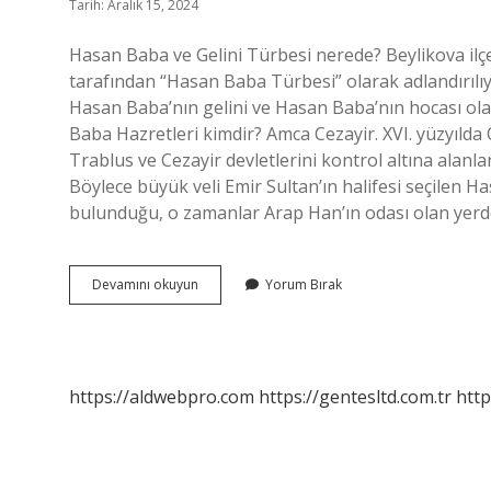
Tarih: Aralık 15, 2024
Hasan Baba ve Gelini Türbesi nerede? Beylikova ilçe
tarafından “Hasan Baba Türbesi” olarak adlandırılıy
Hasan Baba’nın gelini ve Hasan Baba’nın hocası ol
Baba Hazretleri kimdir? Amca Cezayir. XVI. yüzyıld
Trablus ve Cezayir devletlerini kontrol altına alanl
Böylece büyük veli Emir Sultan’ın halifesi seçilen Has
bulunduğu, o zamanlar Arap Han’ın odası olan ye
Hasan
Devamını okuyun
Yorum Bırak
Baba
Türbesi
Hangi
Ilimizde
https://aldwebpro.com
https://gentesltd.com.tr
http