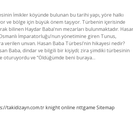
sinin İmikler köyünde bulunan bu tarihi yapı, yöre halkı
or ve bölge için büyük önem taşıyor. Türbenin içerisinde
arak bilinen Haydar Baba’nın mezarları bulunmaktadır. Hasa
a Osmanlı İmparatorluğu’nun yönetimine giren Tunus,
ara verilen unvan. Hasan Baba Türbesi’nin hikayesi nedir?
an Baba, dindar ve bilgili bir kişiydi; zira şimdiki türbesinin
rde oturuyordu ve “Öldüğümde beni buraya…
s://takidizayn.com.tr
knight online
nttgame
Sitemap