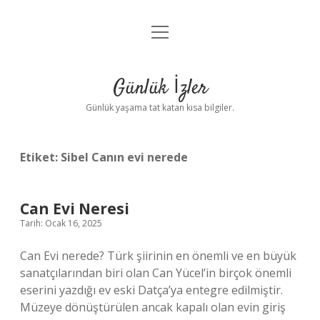
menüyü
Anasayfa
aç
Gizlilik Politikası
Günlük İzler
Yasal Uyarı
Günlük yaşama tat katan kısa bilgiler.
Hakkımızda
Etiket:
Sibel Canın evi nerede
Can Evi Neresi
Tarih: Ocak 16, 2025
Can Evi nerede? Türk şiirinin en önemli ve en büyük
sanatçılarından biri olan Can Yücel’in birçok önemli
eserini yazdığı ev eski Datça’ya entegre edilmiştir.
Müzeye dönüştürülen ancak kapalı olan evin giriş