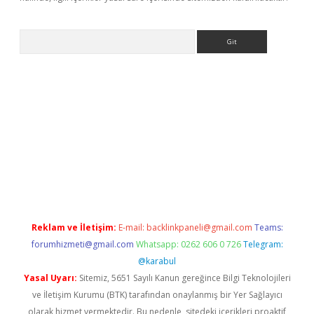
Arama
etci
Reklam ve İletişim:
E-mail:
backlinkpaneli@gmail.com
Teams:
forumhizmeti@gmail.com
Whatsapp: 0262 606 0 726
Telegram:
@karabul
Yasal Uyarı:
Sitemiz, 5651 Sayılı Kanun gereğince Bilgi Teknolojileri
ve İletişim Kurumu (BTK) tarafından onaylanmış bir Yer Sağlayıcı
olarak hizmet vermektedir. Bu nedenle, sitedeki içerikleri proaktif