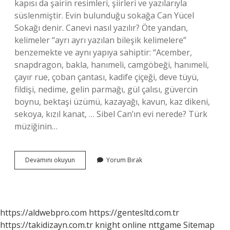
kapısı da şairin resimleri, şiirleri ve yazılarıyla
süslenmiştir. Evin bulunduğu sokağa Can Yücel
Sokağı denir. Canevi nasıl yazılır? Öte yandan,
kelimeler “ayrı ayrı yazılan bileşik kelimelere”
benzemekte ve aynı yapıya sahiptir: “Acember,
snapdragon, bakla, hanımeli, camgöbeği, hanımeli,
çayır rue, çoban çantası, kadife çiçeği, deve tüyü,
fildişi, nedime, gelin parmağı, gül çalısı, güvercin
boynu, bektaşi üzümü, kazayağı, kavun, kaz dikeni,
sekoya, kızıl kanat, … Sibel Can’ın evi nerede? Türk
müziğinin…
Can
Devamını okuyun
Yorum Bırak
Evi
Neresi
https://aldwebpro.com
https://gentesltd.com.tr
https://takidizayn.com.tr
knight online
nttgame
Sitemap