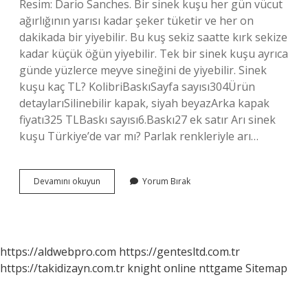
Resim: Dario Sanches. Bir sinek kuşu her gün vücut
ağırlığının yarısı kadar şeker tüketir ve her on
dakikada bir yiyebilir. Bu kuş sekiz saatte kırk sekize
kadar küçük öğün yiyebilir. Tek bir sinek kuşu ayrıca
günde yüzlerce meyve sineğini de yiyebilir. Sinek
kuşu kaç TL? KolibriBaskıSayfa sayısı304Ürün
detaylarıSilinebilir kapak, siyah beyazArka kapak
fiyatı325 TLBaskı sayısı6.Baskı27 ek satır Arı sinek
kuşu Türkiye’de var mı? Parlak renkleriyle arı…
Sinek
Devamını okuyun
Yorum Bırak
Kuşu
Nerede
Yaşar
https://aldwebpro.com
https://gentesltd.com.tr
https://takidizayn.com.tr
knight online
nttgame
Sitemap