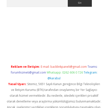
Arama
betci
Reklam ve İletişim:
E-mail:
backlinkpaneli@gmail.com
Teams:
forumhizmeti@gmail.com
Whatsapp: 0262 606 0 726
Telegram:
@karabul
Yasal Uyarı:
Sitemiz, 5651 Sayılı Kanun gereğince Bilgi Teknolojileri
ve İletişim Kurumu (BTK) tarafından onaylanmış bir Yer Sağlayıcı
olarak hizmet vermektedir. Bu nedenle, sitedeki içerikleri proaktif
olarak denetleme veya araştırma yükümlülüğümüz bulunmamaktadır.
Ancak, üyelerimiz yazdıkları içeriklerin sorumluluğunu taşımakta olup,