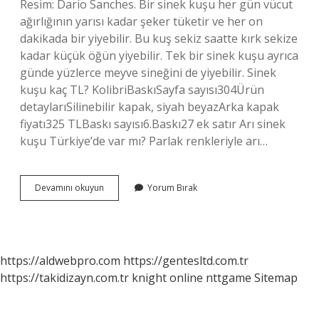
Resim: Dario Sanches. Bir sinek kuşu her gün vücut
ağırlığının yarısı kadar şeker tüketir ve her on
dakikada bir yiyebilir. Bu kuş sekiz saatte kırk sekize
kadar küçük öğün yiyebilir. Tek bir sinek kuşu ayrıca
günde yüzlerce meyve sineğini de yiyebilir. Sinek
kuşu kaç TL? KolibriBaskıSayfa sayısı304Ürün
detaylarıSilinebilir kapak, siyah beyazArka kapak
fiyatı325 TLBaskı sayısı6.Baskı27 ek satır Arı sinek
kuşu Türkiye’de var mı? Parlak renkleriyle arı…
Sinek
Devamını okuyun
Yorum Bırak
Kuşu
Nerede
Yaşar
https://aldwebpro.com
https://gentesltd.com.tr
https://takidizayn.com.tr
knight online
nttgame
Sitemap