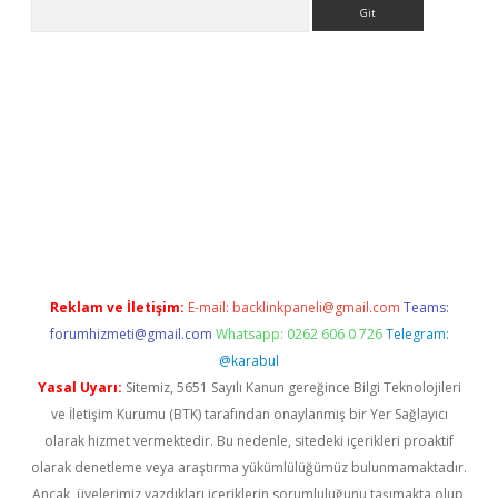
Arama
etci
Reklam ve İletişim:
E-mail:
backlinkpaneli@gmail.com
Teams:
forumhizmeti@gmail.com
Whatsapp: 0262 606 0 726
Telegram:
@karabul
Yasal Uyarı:
Sitemiz, 5651 Sayılı Kanun gereğince Bilgi Teknolojileri
ve İletişim Kurumu (BTK) tarafından onaylanmış bir Yer Sağlayıcı
olarak hizmet vermektedir. Bu nedenle, sitedeki içerikleri proaktif
olarak denetleme veya araştırma yükümlülüğümüz bulunmamaktadır.
Ancak, üyelerimiz yazdıkları içeriklerin sorumluluğunu taşımakta olup,