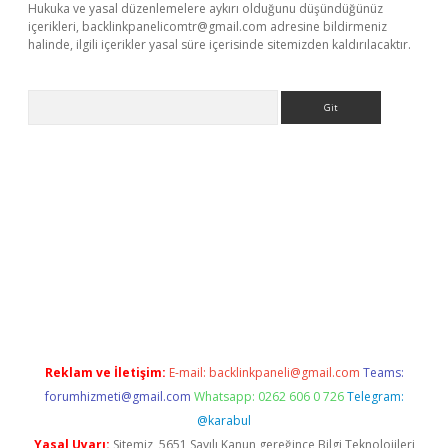
Hukuka ve yasal düzenlemelere aykırı olduğunu düşündüğünüz
içerikleri,
backlinkpanelicomtr@gmail.com
adresine bildirmeniz
halinde, ilgili içerikler yasal süre içerisinde sitemizden kaldırılacaktır.
Arama
etci
Reklam ve İletişim:
E-mail:
backlinkpaneli@gmail.com
Teams:
forumhizmeti@gmail.com
Whatsapp: 0262 606 0 726
Telegram:
@karabul
Yasal Uyarı:
Sitemiz, 5651 Sayılı Kanun gereğince Bilgi Teknolojileri