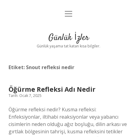
menüyü
Anasayfa
aç
Gizlilik Politikası
Günlük İzler
Yasal Uyarı
Günlük yaşama tat katan kısa bilgiler.
Hakkımızda
Etiket:
Snout refleksi nedir
Öğürme Refleksi Adı Nedir
Tarih: Ocak 7, 2025
Öğürme refleksi nedir? Kusma refleksi:
Enfeksiyonlar, iltihabi reaksiyonlar veya yabancı
cisimlerin neden olduğu ağız boşluğu, dilin arkası ve
gırtlak bölgesinin tahrişi, kusma refleksini tetikler