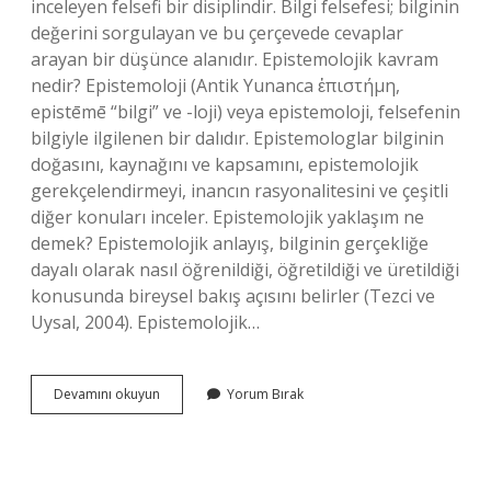
inceleyen felsefi bir disiplindir. Bilgi felsefesi; bilginin
değerini sorgulayan ve bu çerçevede cevaplar
arayan bir düşünce alanıdır. Epistemolojik kavram
nedir? Epistemoloji (Antik Yunanca ἐπιστήμη,
epistēmē “bilgi” ve -loji) veya epistemoloji, felsefenin
bilgiyle ilgilenen bir dalıdır. Epistemologlar bilginin
doğasını, kaynağını ve kapsamını, epistemolojik
gerekçelendirmeyi, inancın rasyonalitesini ve çeşitli
diğer konuları inceler. Epistemolojik yaklaşım ne
demek? Epistemolojik anlayış, bilginin gerçekliğe
dayalı olarak nasıl öğrenildiği, öğretildiği ve üretildiği
konusunda bireysel bakış açısını belirler (Tezci ve
Uysal, 2004). Epistemolojik…
Bilgi
Devamını okuyun
Yorum Bırak
Kuramı
Epistemoloji
Ne
Demek