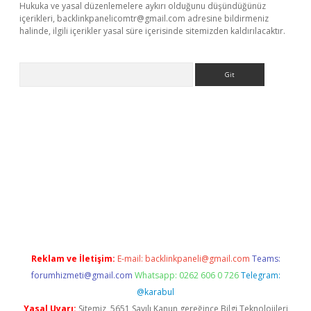
Hukuka ve yasal düzenlemelere aykırı olduğunu düşündüğünüz
içerikleri,
backlinkpanelicomtr@gmail.com
adresine bildirmeniz
halinde, ilgili içerikler yasal süre içerisinde sitemizden kaldırılacaktır.
Arama
Reklam ve İletişim:
E-mail:
backlinkpaneli@gmail.com
Teams:
forumhizmeti@gmail.com
Whatsapp: 0262 606 0 726
Telegram:
@karabul
Yasal Uyarı:
Sitemiz, 5651 Sayılı Kanun gereğince Bilgi Teknolojileri