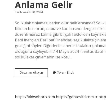
Anlama Gelir
Tarih: Aralık 10, 2024
Sol kulak çınlaması neden olur halk arasında? Sol k
bilinen bu sorun, nabız ve kan basıncı dengesizlikle
düzenli maruz kalma gibi birçok faktörden kaynaklan
Batıl İnançları Bazı batıl inançlar, sağ kulakta çınl
geldiğini söyler. Diğerleri ise her iki kulakta çınla
olduğunu söyleyebilir.14 Mayıs 2024Tinnitus Batıl İna
sol kulakta çınlamanın ise kötü…
Sol
Devamını okuyun
Yorum Bırak
Kulak
Çınlaması
Halk
Arasında
Ne
https://aldwebpro.com
https://gentesltd.com.tr
http
Anlama
Gelir