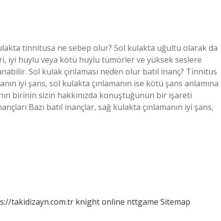
ulakta tinnitusa ne sebep olur? Sol kulakta uğultu olarak da
ri, iyi huylu veya kötü huylu tümörler ve yüksek seslere
abilir. Sol kulak çınlaması neden olur batıl inanç? Tinnitus
amanın iyi şans, sol kulakta çınlamanın ise kötü şans anlamına
manın birinin sizin hakkınızda konuştuğunun bir işareti
nçları Bazı batıl inançlar, sağ kulakta çınlamanın iyi şans,
s://takidizayn.com.tr
knight online
nttgame
Sitemap