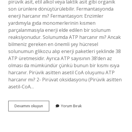
pirüvik asit, etil alkol veya laktik asit gibi organik
son ürünlere dönüştürülebilir. Fermantasyonda
enerji harcanır mı? Fermantasyon: Enzimler
yardımıyla gıda monomerlerinin kısmen
parçalanmasıyla enerji elde edilen bir solunum
reaksiyonudur. Solunumda ATP harcanır mı? Ancak
bilmeniz gereken en önemli şey hücresel
solunumun glikozu alıp enerji paketleri şeklinde 38
ATP üretmesidir. Ayrıca ATP sayısının 38’den az
olması da mümkündür çünkü bunun bir kısmı ısıya
harcanır. Pirüvik asitten asetil CoA oluşumu ATP
harcanır mı? 2- Pirüvat oksidasyonu (Pirüvik asitten
asetil-CoA…
Fermantasyon
Devamını okuyun
Yorum Bırak
Atp
Harcanır
Mı