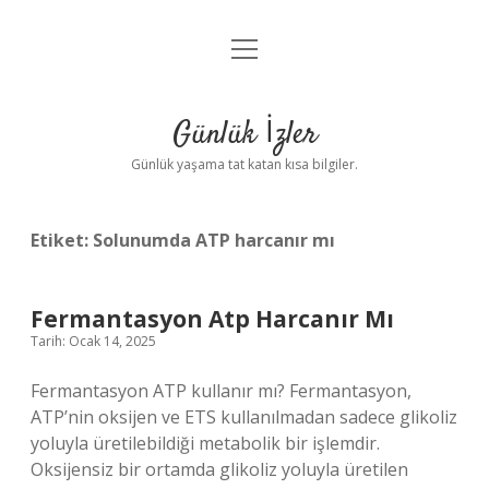
menüyü
Anasayfa
aç
Gizlilik Politikası
Günlük İzler
Yasal Uyarı
Günlük yaşama tat katan kısa bilgiler.
Hakkımızda
Etiket:
Solunumda ATP harcanır mı
Fermantasyon Atp Harcanır Mı
Tarih: Ocak 14, 2025
Fermantasyon ATP kullanır mı? Fermantasyon,
ATP’nin oksijen ve ETS kullanılmadan sadece glikoliz
yoluyla üretilebildiği metabolik bir işlemdir.
Oksijensiz bir ortamda glikoliz yoluyla üretilen