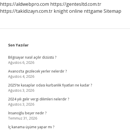
https://aldwebpro.com
https://gentesltd.com.tr
https://takidizayn.com.tr
knight online
nttgame
Sitemap
Sidebar
Son Yazılar
Bilgisayar nasıl açılır dizüstü ?
Ağustos 6, 2026
Avanos’ta gezilecek yerler nelerdir ?
Ağustos 4, 2026
2025’te kasaplar odası kurbanlık fiyatları ne kadar ?
Ağustos 3, 2026
2024 yılı gelir vergi dilimleri nelerdir ?
Ağustos 3, 2026
İnsanoğlu beşer nedir ?
Temmuz 31, 2026
İç kanama üşüme yapar mı ?