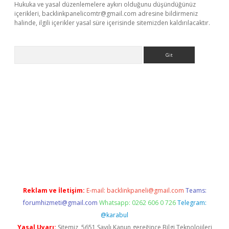
Hukuka ve yasal düzenlemelere aykırı olduğunu düşündüğünüz
içerikleri,
backlinkpanelicomtr@gmail.com
adresine bildirmeniz
halinde, ilgili içerikler yasal süre içerisinde sitemizden kaldırılacaktır.
Arama
etci
Reklam ve İletişim:
E-mail:
backlinkpaneli@gmail.com
Teams:
forumhizmeti@gmail.com
Whatsapp: 0262 606 0 726
Telegram:
@karabul
Yasal Uyarı:
Sitemiz, 5651 Sayılı Kanun gereğince Bilgi Teknolojileri