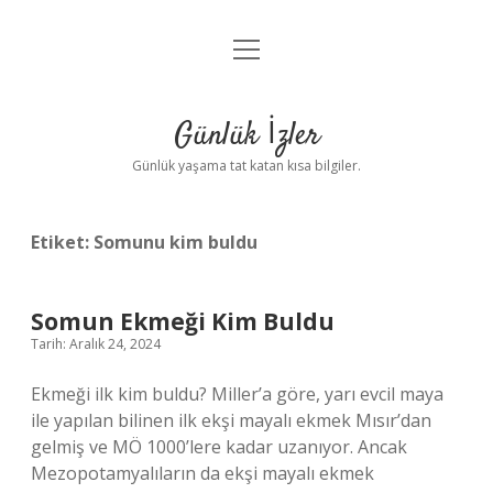
menüyü
Anasayfa
aç
Gizlilik Politikası
Günlük İzler
Yasal Uyarı
Günlük yaşama tat katan kısa bilgiler.
Hakkımızda
Etiket:
Somunu kim buldu
Somun Ekmeği Kim Buldu
Tarih: Aralık 24, 2024
Ekmeği ilk kim buldu? Miller’a göre, yarı evcil maya
ile yapılan bilinen ilk ekşi mayalı ekmek Mısır’dan
gelmiş ve MÖ 1000’lere kadar uzanıyor. Ancak
Mezopotamyalıların da ekşi mayalı ekmek