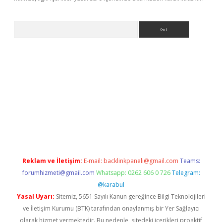
Arama
etci
Reklam ve İletişim:
E-mail:
backlinkpaneli@gmail.com
Teams:
forumhizmeti@gmail.com
Whatsapp: 0262 606 0 726
Telegram:
@karabul
Yasal Uyarı:
Sitemiz, 5651 Sayılı Kanun gereğince Bilgi Teknolojileri
ve İletişim Kurumu (BTK) tarafından onaylanmış bir Yer Sağlayıcı
olarak hizmet vermektedir. Bu nedenle, sitedeki içerikleri proaktif