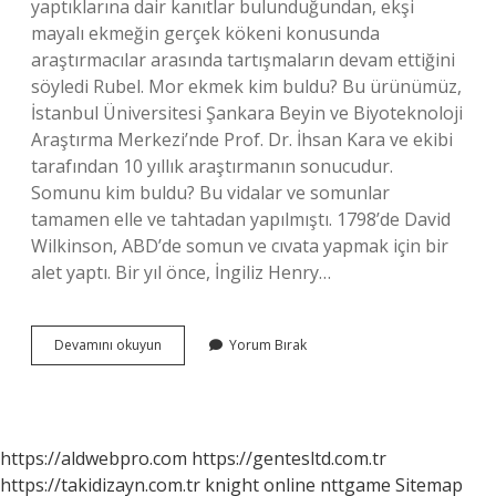
yaptıklarına dair kanıtlar bulunduğundan, ekşi
mayalı ekmeğin gerçek kökeni konusunda
araştırmacılar arasında tartışmaların devam ettiğini
söyledi Rubel. Mor ekmek kim buldu? Bu ürünümüz,
İstanbul Üniversitesi Şankara Beyin ve Biyoteknoloji
Araştırma Merkezi’nde Prof. Dr. İhsan Kara ve ekibi
tarafından 10 yıllık araştırmanın sonucudur.
Somunu kim buldu? Bu vidalar ve somunlar
tamamen elle ve tahtadan yapılmıştı. 1798’de David
Wilkinson, ABD’de somun ve cıvata yapmak için bir
alet yaptı. Bir yıl önce, İngiliz Henry…
Somun
Devamını okuyun
Yorum Bırak
Ekmeği
Kim
Buldu
https://aldwebpro.com
https://gentesltd.com.tr
https://takidizayn.com.tr
knight online
nttgame
Sitemap